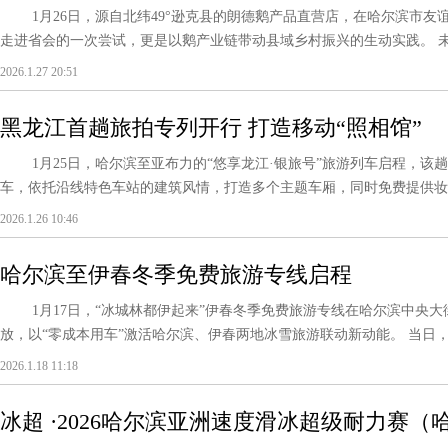
1月26日，源自北纬49°逊克县的朗德鹅产品直营店，在哈尔滨市友
走进省会的一次尝试，更是以鹅产业链带动县域乡村振兴的生动实践。 未来
2026.1.27 20:51
黑龙江首趟旅拍专列开行 打造移动“照相馆”
1月25日，哈尔滨至亚布力的“悠享龙江·银旅号”旅游列车启程，该
车，依托沿线特色车站的建筑风情，打造多个主题车厢，同时免费提供妆造
2026.1.26 10:46
哈尔滨至伊春冬季免费旅游专线启程
1月17日，“冰城林都伊起来”伊春冬季免费旅游专线在哈尔滨中央大
放，以“零成本用车”激活哈尔滨、伊春两地冰雪旅游联动新动能。 当日，伊
2026.1.18 11:18
冰超 ·2026哈尔滨亚洲速度滑冰超级耐力赛（