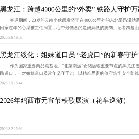
黑龙江：跨越4000公里的“外卖” 铁路人守护
春运期间，23岁的云南小伙颜发坚守在4000公里外的东北昂昂溪站
回家过年的心愿被责任搁置，心中最惦念的是妈妈做的腌肉。记者跨越山海
2026.3.6 16:59
黑龙江绥化：姐妹道口员 “老虎口”的新春守护
作为国家重要商品粮基地、“北菜南运”仓储运输重要节点的黑龙江省绥
路道口，一对姐妹道口员常年坚守于此，以精准尽责的值守筑牢安全防线，
2026.3.5 15:44
2026年鸡西市元宵节秧歌展演（花车巡游）
2026.3.2 15:36