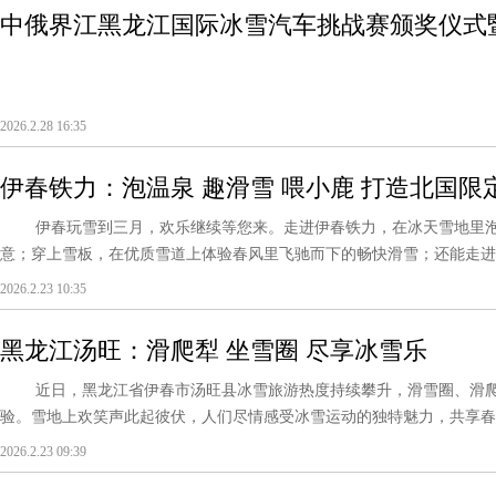
中俄界江黑龙江国际冰雪汽车挑战赛颁奖仪式
赛闭幕式
2026.2.28 16:35
伊春铁力：泡温泉 趣滑雪 喂小鹿 打造北国限
伊春玩雪到三月，欢乐继续等您来。走进伊春铁力，在冰天雪地里泡
意；穿上雪板，在优质雪道上体验春风里飞驰而下的畅快滑雪；还能走进林
2026.2.23 10:35
黑龙江汤旺：滑爬犁 坐雪圈 尽享冰雪乐
近日，黑龙江省伊春市汤旺县冰雪旅游热度持续攀升，滑雪圈、滑爬
验。雪地上欢笑声此起彼伏，人们尽情感受冰雪运动的独特魅力，共享春日里
2026.2.23 09:39