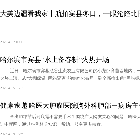
大美边疆看我家丨航拍宾县冬日，一眼沦陷北
2026.4.17 09:13
哈尔滨市宾县“水上备春耕”火热开场
近日，哈尔滨市宾县泓谷生态农业有限公司的小龙虾育苗基地内，一场
火热上演。从“大棚保温+网箱隔离”的集约化布局，到全新推出的“网箱标粗
2026.4.15 16:35
健康速递|哈医大肿瘤医院胸外科肺部三病房主
延误治疗 肺结节处理的“黄金原则”
查出肺结节后到底需不需要手术？围绕广大网友关心的问题，哈医大
进中新网，通过科普相关知识，帮助、服务更多患者。
2026.4.15 13:59