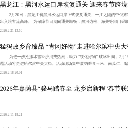
黑龙江：黑河水运口岸恢复通关 迎来春节跨境
2月20日，黑龙江省黑河水运口岸正式恢复通关。一江之隔的中俄旅
出入境客流高峰。 为保障节日期间通关顺畅，黑河边检、海关等部门采取动
2026.2.21 13:10
猛犸故乡育臻品 “青冈好物”走进哈尔滨中央大
为进一步抢抓冰雪经济消费热潮，助力 “绥化好物” 破冰出圈，2月19
题活动将走进哈尔滨中央大街。活动现场集中展销鲜食玉米、南瓜仁、黏豆
2026.2.18 20:01
2026年嘉荫县“骏马踏春至 龙乡启新程”春节
2026.2.11 18:21