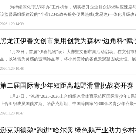
环境
为持续深化“民诉即办”工作机制，切实提升企业群众诉求响应速度与
设监督局组织建设的“全省12345政务服务便民热线(龙易达)一体化升级改造
2026.1.29 14:39
黑龙江伊春文创市集用创意为森林“边角料”赋
1月28日，首届“伊春礼物”设计大赛暨文创市集活动启动。在文创市
品，以冰雪为灵感的玻璃饰品等，将小兴安岭的各色景观凝固成永恒。展现
2026.1.29 10:48
第二届国际青少年短距离越野滑雪挑战赛开赛
1月27日，“冰超”2025-2026上合组织冰雪体育示范区国际青少年U
上合组织成员国俄罗斯、哈萨克斯坦、中国等国家的300余名青少年齐聚一
2026.1.28 10:47
逊克朗德鹅“跑进”哈尔滨 绿色鹅产业助力乡村