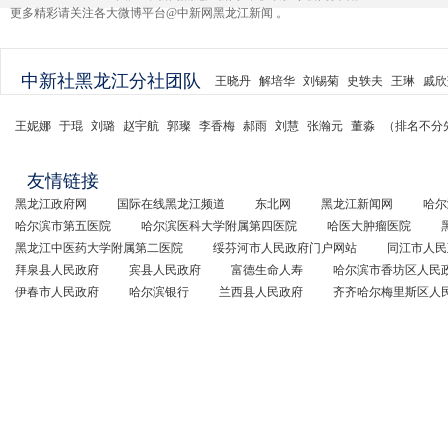
更多精彩请关注各大微博平台@中新网黑龙江新闻 。
中新社黑龙江分社团队
王晓丹
解培华
刘锡菊
史轶夫
王琳
戚欣
王妮娜
于琨
刘璐
赵宇航
郭璨
李香梅
郝雨
刘慧
张瀚元
董淼
（排名不分
友情链接
黑龙江政府网
国际在线黑龙江频道
东北网
黑龙江新闻网
哈尔
哈尔滨市第五医院
哈尔滨医科大学附属第四医院
哈医大肿瘤医院
黑龙江中医药大学附属第二医院
绥芬河市人民政府门户网站
同江市人民
拜泉县人民政府
宾县人民政府
富德生命人寿
哈尔滨市香坊区人民
伊春市人民政府
哈尔滨银行
兰西县人民政府
齐齐哈尔梅里斯区人