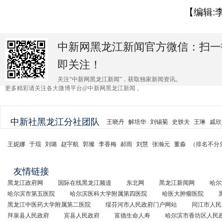
【编辑:
中新网黑龙江新闻官方微信：扫一
即关注！
关注“中新网黑龙江新闻”，获取独家新闻资讯。
更多精彩请关注各大微博平台@中新网黑龙江新闻 。
中新社黑龙江分社团队
王晓丹
解培华
刘锡菊
史轶夫
王琳
戚欣
王妮娜
于琨
刘璐
赵宇航
郭璨
李香梅
郝雨
刘慧
张瀚元
董淼
（排名不分
友情链接
黑龙江政府网
国际在线黑龙江频道
东北网
黑龙江新闻网
哈尔
哈尔滨市第五医院
哈尔滨医科大学附属第四医院
哈医大肿瘤医院
黑龙江中医药大学附属第二医院
绥芬河市人民政府门户网站
同江市人民
拜泉县人民政府
宾县人民政府
富德生命人寿
哈尔滨市香坊区人民