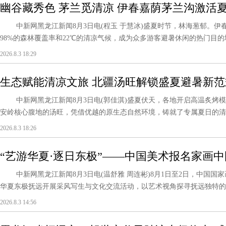
幽谷藏秀色 茅兰觅清凉 伊春嘉荫茅兰沟激活
中新网黑龙江新闻8月3日电(程玉 于慧冰)盛夏时节，林海葱郁。伊
98%的森林覆盖率和22℃的清凉气候，成为众多游客避暑休闲的热门目
的....
2026.8.3 18:29
生态赋能清凉文旅 北疆汤旺解锁盛夏避暑新范
中新网黑龙江新闻8月3日电(郭佳淇)盛夏伏天，各地开启高温炙烤模
安岭核心腹地的汤旺，凭借优越的原生态自然环境，铸就了专属夏日的清凉
2026.8.3 18:26
“艺游华夏·逐日东极”——中国美术报名家画
进抚远
中新网黑龙江新闻8月3日电(温舒雅 周连彬)8月1日至2日，中国国
华夏东极抚远开展采风写生与文化交流活动，以艺术视角探寻抚远独特的边境
2026.8.3 14:56