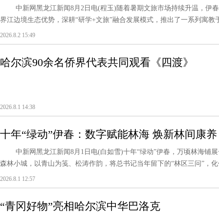
中新网黑龙江新闻8月2日电(程玉)随着暑期文旅市场持续升温，伊春
界江边境生态优势，深耕“研学+文旅”融合发展模式，推出了一系列寓教于
2026.8.2 15:49
哈尔滨90余名侨界代表共同观看《四渡》
2026.8.1 14:38
十年“绿动”伊春：数字赋能林海 焕新林间康养
中新网黑龙江新闻8月1日电(白如雪)十年“绿动”伊春，万顷林海铺
森林小城，以青山为笺、松涛作韵，将总书记当年留下的“林区三问”，化作
2026.8.1 12:57
“青冈好物”亮相哈尔滨中华巴洛克