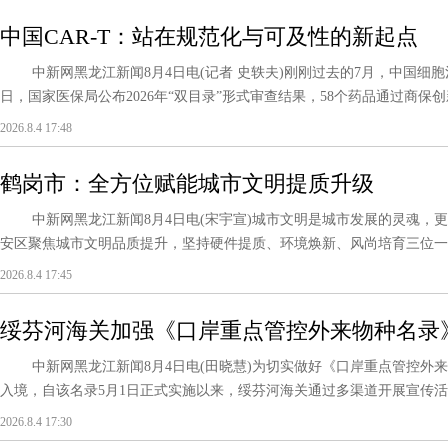
中国CAR-T：站在规范化与可及性的新起点
中新网黑龙江新闻8月4日电(记者 史轶夫)刚刚过去的7月，中国细胞
日，国家医保局公布2026年“双目录”形式审查结果，58个药品通过商保创
2026.8.4 17:48
鹤岗市：全方位赋能城市文明提质升级
中新网黑龙江新闻8月4日电(宋宇宣)城市文明是城市发展的灵魂，更
安区聚焦城市文明品质提升，坚持硬件提质、环境焕新、风尚培育三位一体
2026.8.4 17:45
绥芬河海关加强《口岸重点管控外来物种名录
线
中新网黑龙江新闻8月4日电(田晓慧)为切实做好《口岸重点管控外来
入境，自该名录5月1日正式实施以来，绥芬河海关通过多渠道开展宣传活动
2026.8.4 17:30