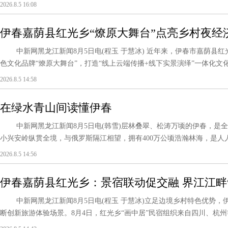
2026.8.5 16:08
伊春嘉荫县红光乡“燎原大舞台”点亮乡村夜经
中新网黑龙江新闻8月5日电(程玉 于慧冰) 近年来，伊春市嘉荫县
色文化品牌“燎原大舞台”，打造“线上云端传播+线下实景演绎”一体化文化
2026.8.5 14:58
在绿水青山间读懂伊春
中新网黑龙江新闻8月5日电(韩雪)层林叠翠、松涛万顷的伊春，是全
小兴安岭纵贯全境，与俄罗斯隔江相望，拥有400万公顷浩瀚林海，是人人向往
2026.8.5 14:56
伊春嘉荫县红光乡：景宿联动促交融 界江江畔
中新网黑龙江新闻8月5日电(程玉 于慧冰)立足边境乡村特色优势，伊
断创新旅游体验场景。8月4日，红光乡“画中居”民宿组织来自四川、杭州等