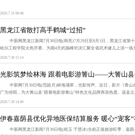
2026.7.31 08:48
黑龙江省散打高手鹤城“过招”
中新网黑龙江新闻7月30日电(韩亮)7月29日至8月1日，黑龙江省第
哈尔工程学院火热开赛。为期4天的巅峰对决汇聚全省武术健儿上演一场力量
2026.7.30 15:14
光影筑梦绘林海 跟着电影游箐山——大箐山县
文化发展新动能
中新网7月30日电(范皓月)林海涌翠，光影传声。近日，影片《青山
广为传唱，为大箐山县“跟着电影游箐山”特色文化品牌再添热度。该县立足
2026.7.30 14:40
伊春嘉荫县优化异地医保结算服务 暖心“宠客
中新网黑龙江新闻7月30日电(程玉 于慧冰)当前正值旅游旺季，嘉