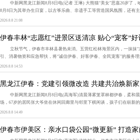
中新网黑龙江新闻8月8日电(记者 王琳) 大熊猫“美女”思嘉20岁了，
8月8日为其举办生日宴，以古筝乐曲、非遗手工等营造国风氛围，还有主题蛋
2026.8.8 21:08
伊春丰林“志愿红”进景区送清凉 贴心“宠客”
立秋节气，伊春市丰林县暑热未消。五营红松林海景区内，一抹抹“志
引、消暑物资和应急帮扶，将“诚信伊春、好客伊春、全民宠客”的服务理念落
2026.8.8 14:53
黑龙江伊春：党建引领微改造 共建共治焕新家
中新网黑龙江新闻8月8日电(高海军)清晨薄雾笼罩林都伊春，柔和
场，67岁的居民张大爷坐在休闲回廊里与邻里下棋闲谈，孩子们在崭新
长....
2026.8.8 14:49
伊春市伊美区：亲水口袋公园“微更新” 打造