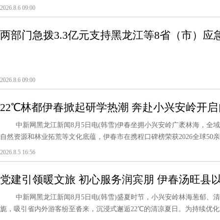
2026.8.6 09:00
两部门急拨3.3亿元支持黑龙江等8省（市）应
2026.8.6 09:00
22℃林都伊春掀起研学热潮 奔赴小兴安岭开
中新网黑龙江新闻8月5日电(韩雪)伊春坐拥小兴安岭广袤林海，全域森
自然资源和林业拓荒等文化底蕴，伊春市在携程口碑榜荣获2026全球50亲
2026.8.5 16:56
党建引领暖文旅 初心服务润宾朋 伊春汤旺县
片
中新网黑龙江新闻8月5日电(韩雪)盛夏时节，小兴安岭林海葱郁、清
旎，吸引省内外游客纷至沓来，沉浸式邂逅22℃的清凉夏日。为持续优化文