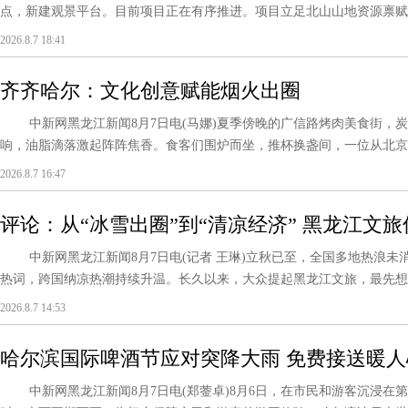
点，新建观景平台。目前项目正在有序推进。项目立足北山山地资源禀赋，依
2026.8.7 18:41
齐齐哈尔：文化创意赋能烟火出圈
中新网黑龙江新闻8月7日电(马娜)夏季傍晚的广信路烤肉美食街，
响，油脂滴落激起阵阵焦香。食客们围炉而坐，推杯换盏间，一位从北
闹....
2026.8.7 16:47
评论：从“冰雪出圈”到“清凉经济” 黑龙江文
中新网黑龙江新闻8月7日电(记者 王琳)立秋已至，全国多地热浪未消，“C
热词，跨国纳凉热潮持续升温。长久以来，大众提起黑龙江文旅，最先想到
2026.8.7 14:53
哈尔滨国际啤酒节应对突降大雨 免费接送暖人
中新网黑龙江新闻8月7日电(郑蓥卓)8月6日，在市民和游客沉浸在