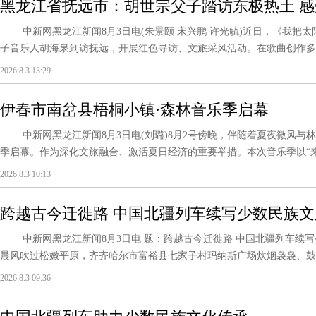
黑龙江省抚远市：胡世宗父子踏访东极热土 
中新网黑龙江新闻8月3日电(朱景颐 宋兴鹏 许光毓)近日，《我把
子音乐人胡海泉到访抚远，开展红色寻访、文旅采风活动。在歌曲创作多年
2026.8.3 13:29
伊春市南岔县梧桐小镇·森林音乐季启幕
中新网黑龙江新闻8月3日电(刘璐)8月2号傍晚，伴随着夏夜微风与林
季启幕。作为深化文旅融合、激活夏日经济的重要举措。本次音乐季以“来南
2026.8.3 10:13
跨越古今迁徙路 中国北疆列车续写少数民族文
中新网黑龙江新闻8月3日电 题：跨越古今迁徙路 中国北疆列车续写少数
晨风吹过松嫩平原，齐齐哈尔市富裕县七家子村玛纳斯广场炊烟袅袅、鼓乐悠
2026.8.3 09:36