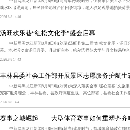
中新网黑龙江新闻8月8日电(高海军)傍晚时分，伊春市伊美区水上公
戏水区追逐嬉闹，居民静坐彩虹台阶闲谈纳凉，老人驻足观景池拍摄荷景锦
2026.8.8 14:46
汤旺欢乐巷“红松文化季”盛会启幕
中新网黑龙江新闻8月8日电(刘璐)汤旺县第二届“红松文化季・汤旺
幕。本次活动由汤旺县委、县政府主办，哈尔滨师范大学与县文旅局联合承
2026.8.8 14:43
丰林县委社会工作部开展景区志愿服务护航生
中新网黑龙江新闻8月8日电(刘璐)为深入落实全市“暖心宠客”文旅服
宠客”服务理念，丰林县委、县政府高度重视、高位部署，县委社会工作部全
2026.8.8 14:41
赛事之城崛起——大型体育赛事如何重塑齐齐
中新网黑龙江新闻8月8日日电(韩亮)盛夏时节，鹤城体育场鼓点铿