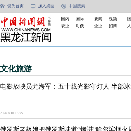
设为首页
加入桌面
中国搜索
国内
国际
要闻
视频
农业
对俄
企业
招商
文化旅游
电影放映员尤海军：五十载光影守灯人 半部
2026.8.10 16:55
俄罗斯老板娘把俄罗斯味道“烤进”哈尔滨烟火