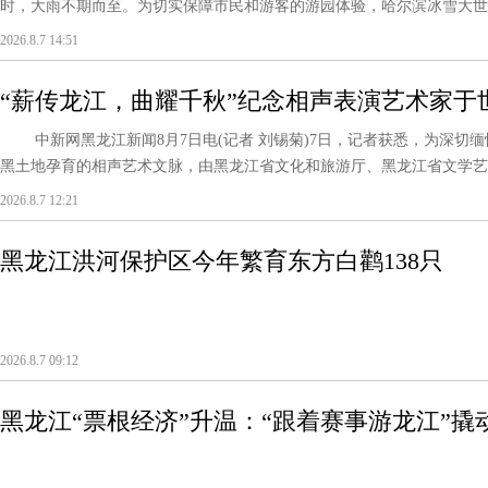
时，大雨不期而至。为切实保障市民和游客的游园体验，哈尔滨冰雪大世界
2026.8.7 14:51
“薪传龙江，曲耀千秋”纪念相声表演艺术家于
场晚会8月登陆冰城
中新网黑龙江新闻8月7日电(记者 刘锡菊)7日，记者获悉，为深切
黑土地孕育的相声艺术文脉，由黑龙江省文化和旅游厅、黑龙江省文学艺术
2026.8.7 12:21
黑龙江洪河保护区今年繁育东方白鹳138只
2026.8.7 09:12
黑龙江“票根经济”升温：“跟着赛事游龙江”撬