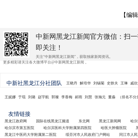
【编辑
中新网黑龙江新闻官方微信：扫一
即关注！
关注“中新网黑龙江新闻”，获取独家新闻资讯。
更多精彩请关注各大微博平台@中新网黑龙江新闻 。
中新社黑龙江分社团队
王晓丹
解培华
刘锡菊
史轶夫
王琳
戚欣
王妮娜
于琨
刘璐
赵宇航
郭璨
李香梅
郝雨
刘慧
张瀚元
董淼
（排名不分
友情链接
黑龙江政府网
国际在线黑龙江频道
东北网
黑龙江新闻网
哈尔
哈尔滨市第五医院
哈尔滨医科大学附属第四医院
哈医大肿瘤医院
黑龙江中医药大学附属第二医院
绥芬河市人民政府门户网站
同江市人民