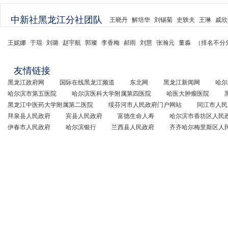
中新社黑龙江分社团队
王晓丹
解培华
刘锡菊
史轶夫
王琳
戚欣
王妮娜
于琨
刘璐
赵宇航
郭璨
李香梅
郝雨
刘慧
张瀚元
董淼
（排名不分
友情链接
黑龙江政府网
国际在线黑龙江频道
东北网
黑龙江新闻网
哈尔
哈尔滨市第五医院
哈尔滨医科大学附属第四医院
哈医大肿瘤医院
黑龙江中医药大学附属第二医院
绥芬河市人民政府门户网站
同江市人民
拜泉县人民政府
宾县人民政府
富德生命人寿
哈尔滨市香坊区人民
伊春市人民政府
哈尔滨银行
兰西县人民政府
齐齐哈尔梅里斯区人