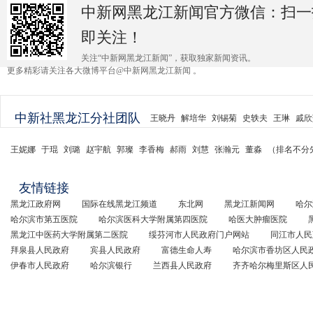
中新网黑龙江新闻官方微信：扫一
即关注！
关注“中新网黑龙江新闻”，获取独家新闻资讯。
更多精彩请关注各大微博平台@中新网黑龙江新闻 。
中新社黑龙江分社团队
王晓丹
解培华
刘锡菊
史轶夫
王琳
戚欣
王妮娜
于琨
刘璐
赵宇航
郭璨
李香梅
郝雨
刘慧
张瀚元
董淼
（排名不分
友情链接
黑龙江政府网
国际在线黑龙江频道
东北网
黑龙江新闻网
哈尔
哈尔滨市第五医院
哈尔滨医科大学附属第四医院
哈医大肿瘤医院
黑龙江中医药大学附属第二医院
绥芬河市人民政府门户网站
同江市人民
拜泉县人民政府
宾县人民政府
富德生命人寿
哈尔滨市香坊区人民
伊春市人民政府
哈尔滨银行
兰西县人民政府
齐齐哈尔梅里斯区人