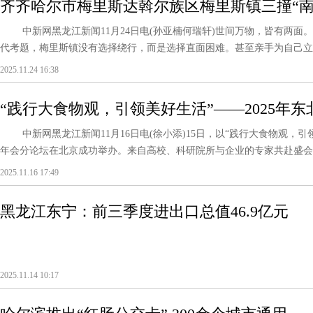
齐齐哈尔市梅里斯达斡尔族区梅里斯镇三撞“南
新路径
中新网黑龙江新闻11月24日电(孙亚楠何瑞轩)世间万物，皆有两面
代考题，梅里斯镇没有选择绕行，而是选择直面困难。甚至亲手为自己立起一
2025.11.24 16:38
“践行大食物观，引领美好生活”——2025年
坛在京成功举办
中新网黑龙江新闻11月16日电(徐小添)15日，以“践行大食物观，引
年会分论坛在北京成功举办。来自高校、科研院所与企业的专家共赴盛会，
2025.11.16 17:49
黑龙江东宁：前三季度进出口总值46.9亿元
2025.11.14 10:17