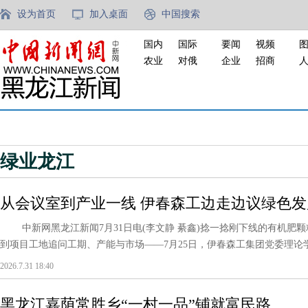
设为首页
加入桌面
中国搜索
国内
国际
要闻
视频
农业
对俄
企业
招商
绿业龙江
从会议室到产业一线 伊春森工边走边议绿色发
中新网黑龙江新闻7月31日电(李文静 綦鑫)捻一捻刚下线的有机肥
到项目工地追问工期、产能与市场——7月25日，伊春森工集团党委理论学习中心
2026.7.31 18:40
黑龙江嘉荫常胜乡“一村一品”铺就富民路