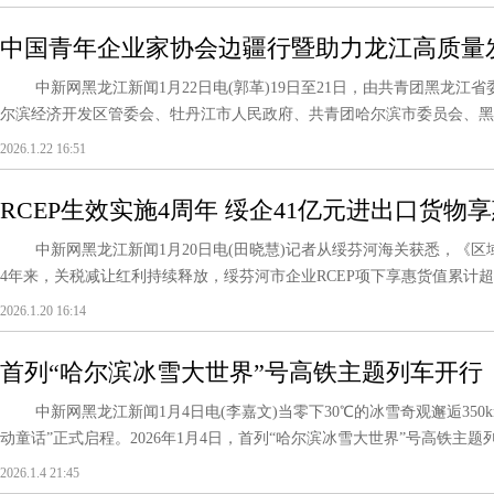
中国青年企业家协会边疆行暨助力龙江高质量
中新网黑龙江新闻1月22日电(郭革)19日至21日，由共青团黑龙江
尔滨经济开发区管委会、牡丹江市人民政府、共青团哈尔滨市委员会、黑龙江
2026.1.22 16:51
RCEP生效实施4周年 绥企41亿元进出口货物
中新网黑龙江新闻1月20日电(田晓慧)记者从绥芬河海关获悉，《区域全
4年来，关税减让红利持续释放，绥芬河市企业RCEP项下享惠货值累计超41
2026.1.20 16:14
首列“哈尔滨冰雪大世界”号高铁主题列车开行
中新网黑龙江新闻1月4日电(李嘉文)当零下30℃的冰雪奇观邂逅350k
动童话”正式启程。2026年1月4日，首列“哈尔滨冰雪大世界”号高铁主题列
2026.1.4 21:45