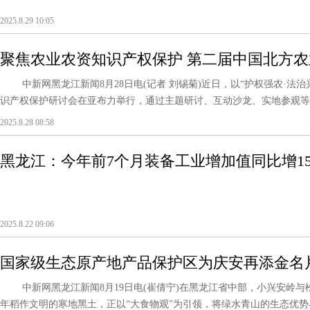
2025.8.29 10:05
聚焦农业农资知识产权保护 第二届中国北方
启动
中新网黑龙江新闻8月28日电(记者 刘锡菊)近日，以“护权强农·法
识产权保护研讨会在亚布力举行，通过主题研讨、互动沙龙、实地参观等多
2025.8.28 08:58
黑龙江：今年前7个月装备工业增加值同比增15.
2025.8.22 09:06
国家级生态原产地产品保护区为庆安再添金名
中新网黑龙江新闻8月19日电(崔倩宁)在黑龙江省中部，小兴安岭与
年稻作文明的寒地黑土，正以“大食物观”为引领，将绿水青山的生态优势与