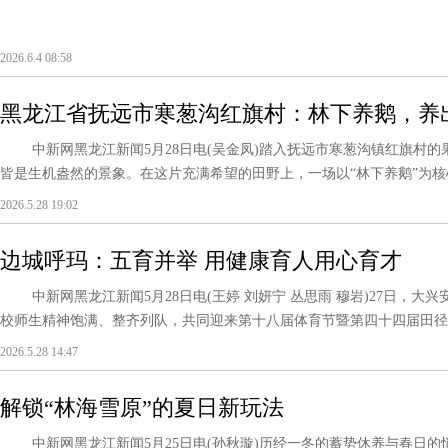
2026.6.4 08:58
黑龙江省抚远市寒葱沟红旗村：林下养鹅，养
中新网黑龙江新闻5月28日电(吴金凤)踏入抚远市寒葱沟镇红旗村的
皆是生机盎然的景象。在这片充满希望的田野上，一场以“林下养鹅”为核心
2026.5.28 19:02
边城呼玛：五育并举 用健康育人用心育才
中新网黑龙江新闻5月28日电(王婷 刘妍宁 丛思雨 穆岩)27日，大
校师生精神饱满、整齐列队，共同迎来第十八届体育节暨第四十四届田径运动
2026.5.28 14:47
解锁“林海雪原”的夏日新玩法
中新网黑龙江新闻5月25日电(孙秋璇)历经一冬的蓄势休养与春日的