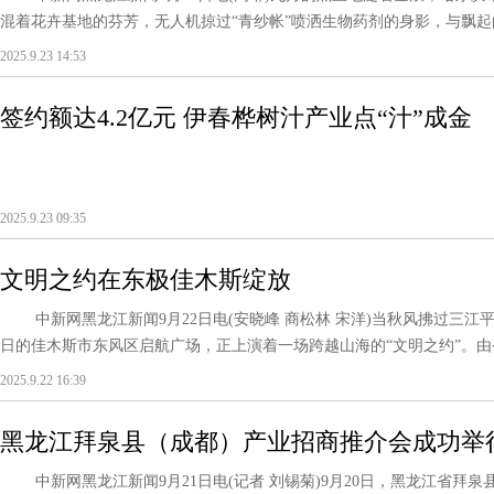
混着花卉基地的芬芳，无人机掠过“青纱帐”喷洒生物药剂的身影，与飘起的袅
2025.9.23 14:53
签约额达4.2亿元 伊春桦树汁产业点“汁”成金
2025.9.23 09:35
文明之约在东极佳木斯绽放
中新网黑龙江新闻9月22日电(安晓峰 商松林 宋洋)当秋风拂过三江平
日的佳木斯市东风区启航广场，正上演着一场跨越山海的“文明之约”。由省
2025.9.22 16:39
黑龙江拜泉县（成都）产业招商推介会成功举
中新网黑龙江新闻9月21日电(记者 刘锡菊)9月20日，黑龙江省拜