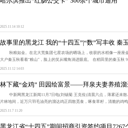
哈尔滨推出“红肠公交卡” 300余个城市通用
2025.11.14 10:12
故事里的黑龙江 我的“十四五”|“数”写丰收 
秋粮如金。在北大荒集团七星农场的晒场上，收获的水稻像一座座金
大户秦玉秋看着“粮山”，脸上的笑从嘴角淌进眼底。 在稻田里的秦玉秋 9月2
2025.11.12 14:03
林下藏“金鸡” 田园绘富景——拜泉夫妻养殖
中新网黑龙江新闻11月7日电(刘锡菊 王克俭)清晨六点，薄雾还未
片林地间，近万只羽毛油亮的溜达鸡正四散觅食，啄食草籽，清脆的鸡鸣声
2025.11.7 11:20
黑龙江省“十四五”期间招商引资签约项目7267