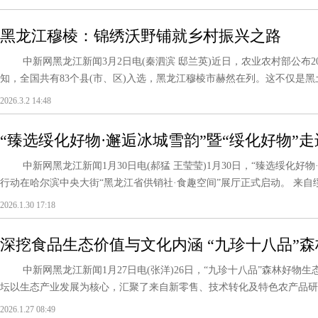
黑龙江穆棱：锦绣沃野铺就乡村振兴之路
中新网黑龙江新闻3月2日电(秦泗滨 邸兰英)近日，农业农村部公布2
知，全国共有83个县(市、区)入选，黑龙江穆棱市赫然在列。这不仅是黑土
2026.3.2 14:48
“臻选绥化好物·邂逅冰城雪韵”暨“绥化好物”
中新网黑龙江新闻1月30日电(郝猛 王莹莹)1月30日，“臻选绥化好物
行动在哈尔滨中央大街“黑龙江省供销社·食趣空间”展厅正式启动。 来自绥化1
2026.1.30 17:18
深挖食品生态价值与文化内涵 “九珍十八品”
哈市松北区启幕
中新网黑龙江新闻1月27日电(张洋)26日，“九珍十八品”森林好物
坛以生态产业发展为核心，汇聚了来自新零售、技术转化及特色农产品研发
2026.1.27 08:49