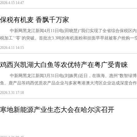
2026.4.15 14:47
保税有机麦 香飘千万家
中新网黑龙江新闻4月11日电(田晓慧)“我们实现了全省综合保税区内
税加工’‘零’的突破。首批次3.3吨的有机面粉和挂面早早就被客户抢购一空
2026.4.11 14:15
鸡西兴凯湖大白鱼等农优特产在粤广受青睐
中新网黑龙江新闻3月31日电(刘姝男)近日，在珠海、惠州“数智绿博
鱼、鹿产品等鸡西优质农产品企业与多家粤港澳大湾区企业达成深度合作意向
2026.3.31 17:18
寒地新能源产业生态大会在哈尔滨召开