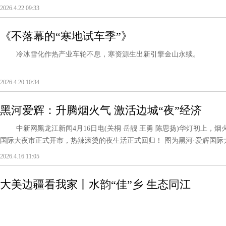
2026.4.22 09:33
《不落幕的“寒地试车季”》
冷冰雪化作热产业车轮不息，寒资源生出新引擎金山永续。
2026.4.20 10:34
黑河爱辉：升腾烟火气 激活边城“夜”经济
中新网黑龙江新闻4月16日电(关桐 岳靓 王勇 陈思扬)华灯初上，烟
国际大夜市正式开市，热辣滚烫的夜生活正式回归！ 图为黑河·爱辉国际大夜
2026.4.16 11:05
大美边疆看我家丨水韵“佳”乡 生态同江