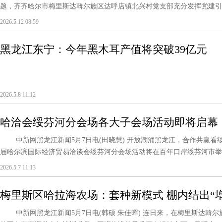
题，齐齐哈尔市梅里斯达斡尔族区达呼店镇北兴村党支部充分发挥党建引领核
2026.5.12 08:59
黑龙江东宁：今年黑木耳产值将突破39亿元
2026.5.8 11:12
哈洽会绥芬河分会场各大子会场活动即将启幕
中新网黑龙江新闻5月7日电(田晓慧) 开放潮涌黑龙江，合作共赢看绥芬河
届哈尔滨国际经济贸易洽谈会绥芬河分会场活动将在百年口岸绥芬河市举行
2026.5.7 11:13
梅里斯区哈拉海农场：套种新模式 棚内结出“
中新网黑龙江新闻5月7日电(韩硕 朱佳晖) 连日来，在梅里斯达斡