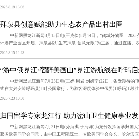
2025.8.19 13:06
拜泉县创意赋能助力生态农产品出村出圈
中新网黑龙江新闻8月15日电(王克俭)8月14日，“鹤城好物季—202
计港产业园区开启。拜泉县以“生态拜泉·创意无限”为主题，通过直播、农产
2025.8.15 12:43
“游中俄界江·宿醉美画山”界江游航线在呼玛启
中新网黑龙江新闻7月23日电(王婷 周岩 刘妍宁)22日，备受期待的“
式在大兴安岭呼玛县江畔公园举行，为游客深度体验中俄界江呼玛江段壮美风
2025.7.23 10:30
归国留学专家龙江行 助力密山卫生健康事业发
中新网黑龙江新闻7月21日电(孙海淇 于海洋)为充分发挥留学归国
获省欧美同学会同意，由中国工程院院士、省欧美同学会会长、哈尔滨医科大