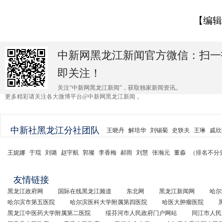
【编辑
中新网黑龙江新闻官方微信：扫一
即关注！
关注“中新网黑龙江新闻”，获取独家新闻资讯。
更多精彩请关注各大微博平台@中新网黑龙江新闻 。
中新社黑龙江分社团队
王晓丹
解培华
刘锡菊
史轶夫
王琳
戚欣
王妮娜
于琨
刘璐
赵宇航
郭璨
李香梅
郝雨
刘慧
张瀚元
董淼
（排名不分
友情链接
黑龙江政府网
国际在线黑龙江频道
东北网
黑龙江新闻网
哈尔
哈尔滨市第五医院
哈尔滨医科大学附属第四医院
哈医大肿瘤医院
黑龙江中医药大学附属第二医院
绥芬河市人民政府门户网站
同江市人民