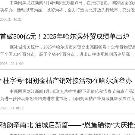
中新网黑龙江新闻3月4日电(王万鑫)3日，在张灯结彩、阖家团圆的
功举办。活动以节为媒、以贸为桥，全力打造向北开放先行城市，充分发挥
2026.3.4 10:32
首破500亿元！2025年哈尔滨外贸成绩单出炉
据冰城海关统计，2025年哈尔滨市外贸交出亮眼答卷：全年货物贸易进
于全国0.3个百分点、高于全省4个百分点，进出口整体规模创历史新高，首破
2026.1.28 11:00
“桂字号”阳朔金桔产销对接活动在哈尔滨举办
中新网黑龙江新闻1月14日电(岳梓恒)眼下正值哈尔滨春节前农产品
为进一步推动阳朔金桔走进东北市场，为阳朔金桔产业持续健康发展注入新动能。1
2026.1.14 18:19
硒韵牵南北 油城启新篇——“恩施硒物”大庆