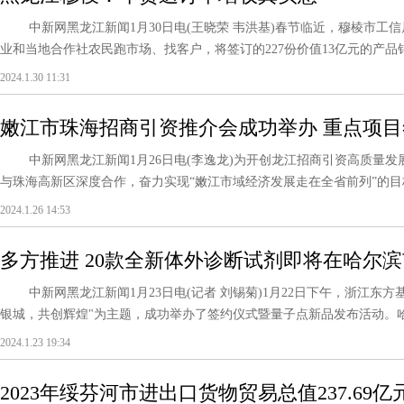
中新网黑龙江新闻1月30日电(王晓荣 韦洪基)春节临近，穆棱市工
业和当地合作社农民跑市场、找客户，将签订的227份价值13亿元的产品销售
2024.1.30 11:31
嫩江市珠海招商引资推介会成功举办 重点项目签
中新网黑龙江新闻1月26日电(李逸龙)为开创龙江招商引资高质量发
与珠海高新区深度合作，奋力实现“嫩江市域经济发展走在全省前列”的目标。
2024.1.26 14:53
多方推进 20款全新体外诊断试剂即将在哈尔
生产
中新网黑龙江新闻1月23日电(记者 刘锡菊)1月22日下午，浙江东方
银城，共创辉煌"为主题，成功举办了签约仪式暨量子点新品发布活动。哈尔
2024.1.23 19:34
2023年绥芬河市进出口货物贸易总值237.69亿