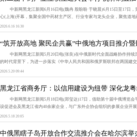
中新网黑龙江新闻6月16日电(魏冉 殷盼盼 于晓晨)6月15日至17
心(上海)开幕，集聚全国中药材主产区、行业专家与龙头企业，聚焦道地药
2026.6.16 16:30
“筑开放高地 聚民企共赢”中俄地方项目推介
滨举行
中新网黑龙江新闻5月20日电(张良)在中俄新时代全面战略协作持续
的时代背景下，为进一步落实《中华人民共和国和俄罗斯联邦在两国建交75
2026.5.20 09:44
黑龙江省商务厅：以信用建设为纽带 深化龙
中新网黑龙江新闻5月18日电(郑玺达)17日，借助第十届中俄博览
设促进会及黑龙江省内40余家企业，与广东外企协会组织的参展企业开展精准
2026.5.18 20:05
中俄黑瞎子岛开放合作交流推介会在哈尔滨举