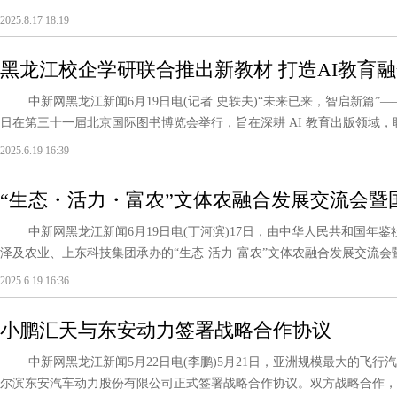
2025.8.17 18:19
黑龙江校企学研联合推出新教材 打造AI教育
中新网黑龙江新闻6月19日电(记者 史轶夫)“未来已来，智启新篇”
日在第三十一届北京国际图书博览会举行，旨在深耕 AI 教育出版领域，联
2025.6.19 16:39
“生态・活力・富农”文体农融合发展交流会暨
鸣湖举办
中新网黑龙江新闻6月19日电(丁河滨)17日，由中华人民共和国年
泽及农业、上东科技集团承办的“生态·活力·富农”文体农融合发展交流会暨“
2025.6.19 16:36
小鹏汇天与东安动力签署战略合作协议
中新网黑龙江新闻5月22日电(李鹏)5月21日，亚洲规模最大的飞行
尔滨东安汽车动力股份有限公司正式签署战略合作协议。双方战略合作，是