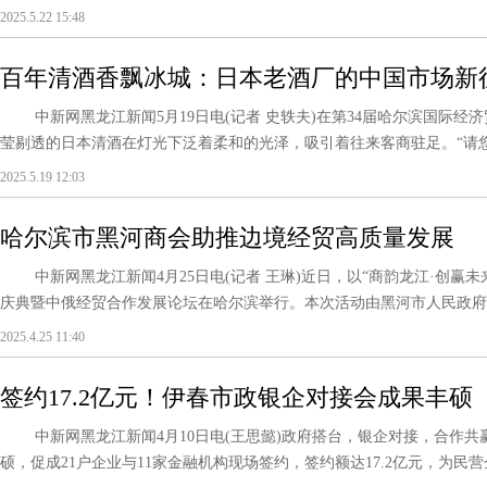
2025.5.22 15:48
百年清酒香飘冰城：日本老酒厂的中国市场新
中新网黑龙江新闻5月19日电(记者 史轶夫)在第34届哈尔滨国际经
莹剔透的日本清酒在灯光下泛着柔和的光泽，吸引着往来客商驻足。“请您尝
2025.5.19 12:03
哈尔滨市黑河商会助推边境经贸高质量发展
中新网黑龙江新闻4月25日电(记者 王琳)近日，以“商韵龙江·创赢
庆典暨中俄经贸合作发展论坛在哈尔滨举行。本次活动由黑河市人民政府指
2025.4.25 11:40
签约17.2亿元！伊春市政银企对接会成果丰硕
中新网黑龙江新闻4月10日电(王思懿)政府搭台，银企对接，合作共
硕，促成21户企业与11家金融机构现场签约，签约额达17.2亿元，为民营企