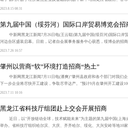
2023.8.15 08:31
第九届中国（绥芬河）国际口岸贸易博览会招
中新网黑龙江新闻7月26日电(王云聪)第九届中国(绥芬河)国际口岸贸易
河边合区盛装启幕。日前，记者自会展事务服务中心获悉，绥博会的招商招展
2023.7.26 16:57
肇州以营商“软”环境打造招商“热土”
中新网黑龙江新闻7月11日电(潘爽)“肇州县政府和各个部门对我们
下一步企业将尽快开工建设，争取尽早达产。”预计9月在肇州开工建设100万
2023.7.11 10:16
黑龙江省科技厅组团赴上交会开展招商
近日，以“开放链动全球，技术赋能未来”为主题的第九届中国(上海)
举办。省科技厅组织哈尔滨、大庆、齐齐哈尔、绥化、大兴安岭等地10家单位