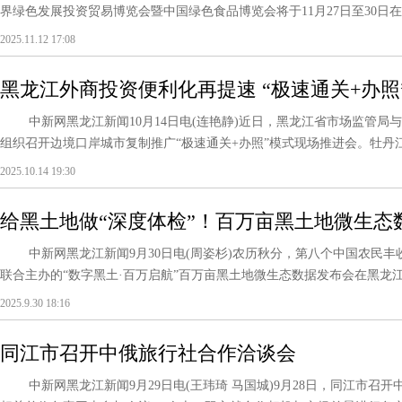
界绿色发展投资贸易博览会暨中国绿色食品博览会将于11月27日至30日在
2025.11.12 17:08
黑龙江外商投资便利化再提速 “极速通关+办
段
中新网黑龙江新闻10月14日电(连艳静)近日，黑龙江省市场监管局
组织召开边境口岸城市复制推广“极速通关+办照”模式现场推进会。牡丹江
2025.10.14 19:30
给黑土地做“深度体检”！百万亩黑土地微生态
中新网黑龙江新闻9月30日电(周姿杉)农历秋分，第八个中国农民丰
联合主办的“数字黑土·百万启航”百万亩黑土地微生态数据发布会在黑龙江通
2025.9.30 18:16
同江市召开中俄旅行社合作洽谈会
中新网黑龙江新闻9月29日电(王玮琦 马国城)9月28日，同江市召