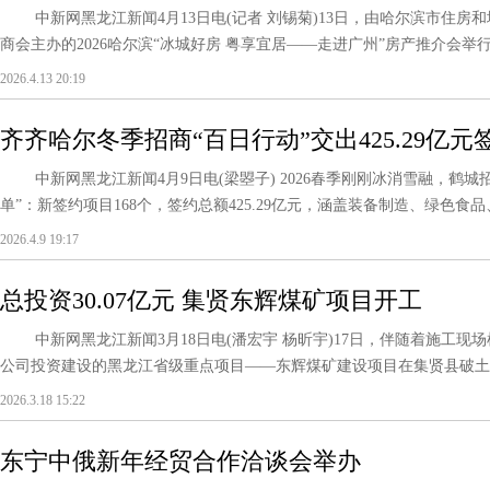
中新网黑龙江新闻4月13日电(记者 刘锡菊)13日，由哈尔滨市住房
商会主办的2026哈尔滨“冰城好房 粤享宜居——走进广州”房产推介会举行
2026.4.13 20:19
齐齐哈尔冬季招商“百日行动”交出425.29亿元
中新网黑龙江新闻4月9日电(梁曌子) 2026春季刚刚冰消雪融，鹤城
单”：新签约项目168个，签约总额425.29亿元，涵盖装备制造、绿色食品
2026.4.9 19:17
总投资30.07亿元 集贤东辉煤矿项目开工
中新网黑龙江新闻3月18日电(潘宏宇 杨昕宇)17日，伴随着施工现
公司投资建设的黑龙江省级重点项目——东辉煤矿建设项目在集贤县破土动工。
2026.3.18 15:22
东宁中俄新年经贸合作洽谈会举办