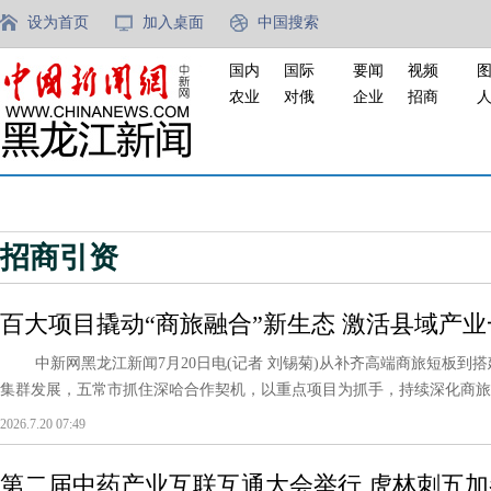
设为首页
加入桌面
中国搜索
国内
国际
要闻
视频
农业
对俄
企业
招商
招商引资
百大项目撬动“商旅融合”新生态 激活县域产
中新网黑龙江新闻7月20日电(记者 刘锡菊)从补齐高端商旅短板到
集群发展，五常市抓住深哈合作契机，以重点项目为抓手，持续深化商旅融
2026.7.20 07:49
第二届中药产业互联互通大会举行 虎林刺五加