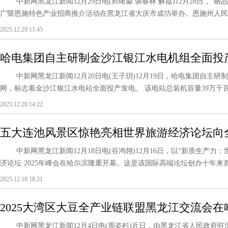
中新网黑龙江新闻12月29日电(郭绪淼 谈春林 解磊)12月28日，“硒
广暨恩施特色产业招商推介活动在黑龙江省大庆市成功举办。恩施州人民政
2025.12.29 11:45
哈电集团自主研制金沙江银江水电机组全面投
中新网黑龙江新闻12月20日电(王子玥)12月19日，哈电集团自主研
网，标志着金沙江银江水电站全面投产发电。 该电站总装机容量39万千瓦，
2025.12.20 14:22
五大连池风景区惊艳亮相世界旅游经济论坛向
旅新机遇
中新网黑龙江新闻12月18日电(谷鸿翎)12月16日，以“新质生产力
济论坛·2025年峰会在哈尔滨隆重开幕。这是该国际高端论坛创办十年来首
2025.12.18 18:21
2025大湾区大豆全产业链联盟黑龙江交流会在
中新网黑龙江新闻12月4日电(周姿杉)近日，由黑龙江省人民政府驻