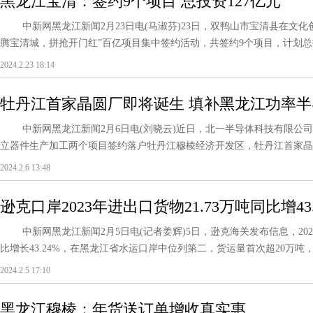
黑龙江宝清：签约9个项目 总投资127亿元
中新网黑龙江新闻2月23日电(马淑芬)23日，双鸭山市宝清县在文化创意
腾宝清城，拼抢开门红”百亿项目集中签约活动，共签约9个项目，计划总投资1
2024.2.23 18:14
牡丹江首家晶圆厂即将诞生 填补黑龙江功率
中新网黑龙江新闻2月6日电(刘晓云)近日，北一半导体科技有限公司
立器件生产加工两个项目签约落户牡丹江穆棱经济开发区，牡丹江首家晶圆厂
2024.2.6 13:48
逊克口岸2023年进出口货物21.73万吨同比增43.
中新网黑龙江新闻2月5日电(记者姜辉)5日，逊克海关发布信息，2023
比增长43.24%，在黑龙江省水运口岸中位列第二，货运量首次超20万吨，
2024.2.5 17:10
黑龙江穆棱：年货送订单增收真实惠