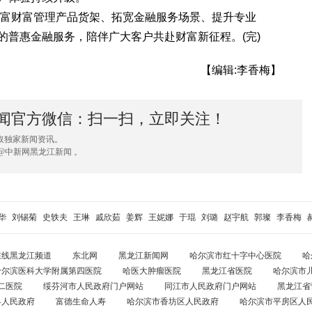
富财富管理产品货架、拓宽金融服务场景、提升专业
的普惠金融服务，陪伴广大客户共赴财富新征程。(完)
【编辑:李香梅】
闻官方微信：扫一扫，立即关注！
取独家新闻资讯。
@中新网黑龙江新闻 。
华
刘锡菊
史轶夫
王琳
戚欣茹
姜辉
王妮娜
于琨
刘璐
赵宇航
郭璨
李香梅
在线黑龙江频道
东北网
黑龙江新闻网
哈尔滨市红十字中心医院
哈
哈尔滨医科大学附属第四医院
哈医大肿瘤医院
黑龙江省医院
哈尔滨市
二医院
绥芬河市人民政府门户网站
同江市人民政府门户网站
黑龙江省
县人民政府
富德生命人寿
哈尔滨市香坊区人民政府
哈尔滨市平房区人