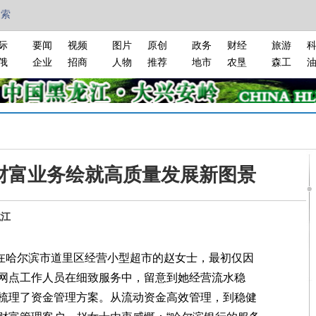
搜索
际
要闻
视频
图片
原创
政务
财经
旅游
俄
企业
招商
人物
推荐
地市
农垦
森工
财富业务绘就高质量发展新图景
龙江
在哈尔滨市道里区经营小型超市的赵女士，最初仅因
网点工作人员在细致服务中，留意到她经营流水稳
梳理了资金管理方案。从流动资金高效管理，到稳健