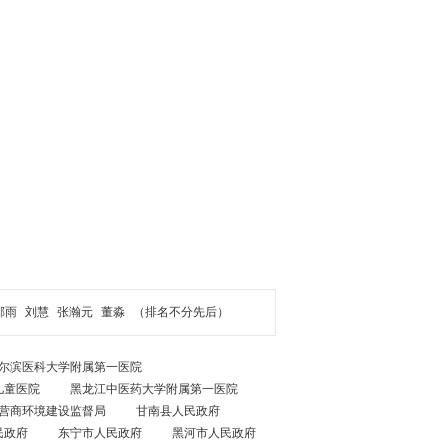
郝雨
刘慧
张瀚元
董淼
（排名不分先后）
尔滨医科大学附属第一医院
儿童医院
黑龙江中医药大学附属第一医院
营商环境建设监督局
甘南县人民政府
民政府
东宁市人民政府
黑河市人民政府