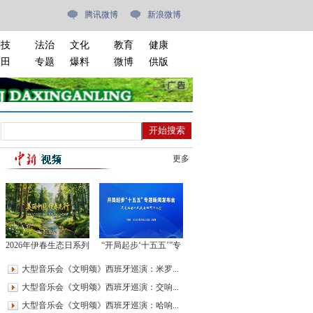
腾讯微博
新浪微博
科技
法治
文化
教育
健康
油田
专题
爆料
微博
供版
更多
2026年伊春生态日系列
“开局起步‘十五五’”专
活动启动仪式
题新闻发布会
大型音乐会《文明颂》西班牙巡演：米罗...
大型音乐会《文明颂》西班牙巡演：交响...
大型音乐会《文明颂》西班牙巡演：哈响...