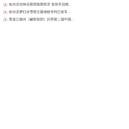
哈尔滨交响乐团登陆西班牙 首排开启精...
哈尔滨梦幻冰雪馆主题地铁专列已发车 ...
黑龙江饶河《赫哲鼓韵》闪亮第二届中国...