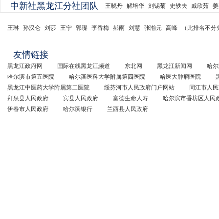
中新社黑龙江分社团队
王晓丹
解培华
刘锡菊
史轶夫
戚欣茹
姜
王琳
孙汉仑
刘莎
王宁
郭璨
李香梅
郝雨
刘慧
张瀚元
高峰
（此排名不分
友情链接
黑龙江政府网
国际在线黑龙江频道
东北网
黑龙江新闻网
哈尔
哈尔滨市第五医院
哈尔滨医科大学附属第四医院
哈医大肿瘤医院
黑龙江中医药大学附属第二医院
绥芬河市人民政府门户网站
同江市人民
拜泉县人民政府
宾县人民政府
富德生命人寿
哈尔滨市香坊区人民
伊春市人民政府
哈尔滨银行
兰西县人民政府