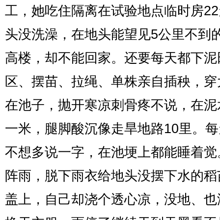
工，她吃住隔离在试验地点临时房2
头没洗澡，在地头能望见5公里不到
高楼，却不能回家。还要每天都下泥
区、摆苗、拉绳、单株亲自插秧，穿
在池子，抛开寒凉刺骨疼不说，在泥
一米，腿脚酸沉像走旱地路10里。
不想多说一字，在池埂上都能睡着觉
阵雨，脱下雨衣给地头没摆下水的稻
盖上，自己却浇个透心凉，没地、也