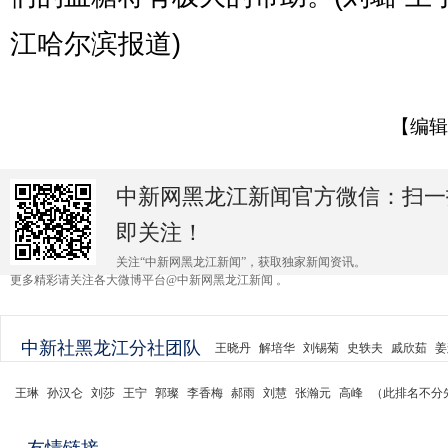
江哈尔滨报道)
【编辑
中新网黑龙江新闻官方微信：扫一
即关注！
关注“中新网黑龙江新闻”，获取独家新闻资讯。
更多精彩请关注各大微博平台@中新网黑龙江新闻 。
中新社黑龙江分社团队
王晓丹
解培华
刘锡菊
史轶夫
戚欣茹
姜
王琳
孙汉仑
刘莎
王宁
郭璨
李香梅
郝雨
刘慧
张瀚元
高峰
（此排名不分
友情链接