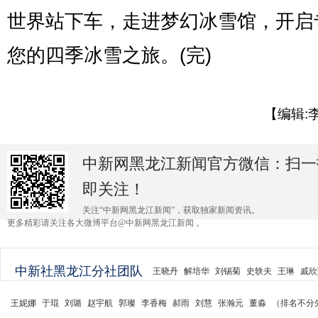
世界站下车，走进梦幻冰雪馆，开启
您的四季冰雪之旅。(完)
【编辑:
中新网黑龙江新闻官方微信：扫一
即关注！
关注“中新网黑龙江新闻”，获取独家新闻资讯。
更多精彩请关注各大微博平台@中新网黑龙江新闻 。
中新社黑龙江分社团队
王晓丹
解培华
刘锡菊
史轶夫
王琳
戚欣
王妮娜
于琨
刘璐
赵宇航
郭璨
李香梅
郝雨
刘慧
张瀚元
董淼
（排名不分