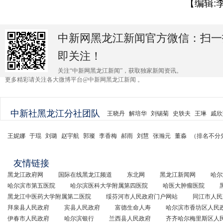
【编辑:
中新网黑龙江新闻官方微信：扫一
即关注！
关注“中新网黑龙江新闻”，获取独家新闻资讯。
更多精彩请关注各大微博平台@中新网黑龙江新闻 。
中新社黑龙江分社团队
王晓丹
解培华
刘锡菊
史轶夫
王琳
戚欣
王妮娜
于琨
刘璐
赵宇航
郭璨
李香梅
郝雨
刘慧
张瀚元
董淼
（排名不分
友情链接
黑龙江政府网
国际在线黑龙江频道
东北网
黑龙江新闻网
哈尔
哈尔滨市第五医院
哈尔滨医科大学附属第四医院
哈医大肿瘤医院
黑龙江中医药大学附属第二医院
绥芬河市人民政府门户网站
同江市人民
拜泉县人民政府
宾县人民政府
富德生命人寿
哈尔滨市香坊区人民
伊春市人民政府
哈尔滨银行
兰西县人民政府
齐齐哈尔梅里斯区人