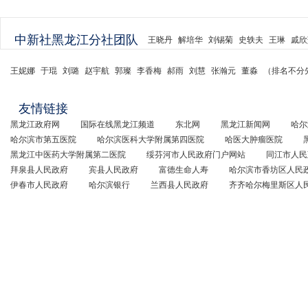
中新社黑龙江分社团队
王晓丹
解培华
刘锡菊
史轶夫
王琳
戚欣
王妮娜
于琨
刘璐
赵宇航
郭璨
李香梅
郝雨
刘慧
张瀚元
董淼
（排名不分
友情链接
黑龙江政府网
国际在线黑龙江频道
东北网
黑龙江新闻网
哈尔
哈尔滨市第五医院
哈尔滨医科大学附属第四医院
哈医大肿瘤医院
黑龙江中医药大学附属第二医院
绥芬河市人民政府门户网站
同江市人民
拜泉县人民政府
宾县人民政府
富德生命人寿
哈尔滨市香坊区人民
伊春市人民政府
哈尔滨银行
兰西县人民政府
齐齐哈尔梅里斯区人