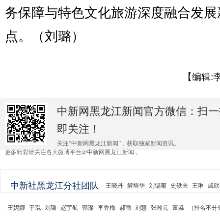
务保障与特色文化旅游深度融合发展
点。（刘璐）
【编辑:
中新网黑龙江新闻官方微信：扫一
即关注！
关注“中新网黑龙江新闻”，获取独家新闻资讯。
更多精彩请关注各大微博平台@中新网黑龙江新闻 。
中新社黑龙江分社团队
王晓丹
解培华
刘锡菊
史轶夫
王琳
戚欣
王妮娜
于琨
刘璐
赵宇航
郭璨
李香梅
郝雨
刘慧
张瀚元
董淼
（排名不分