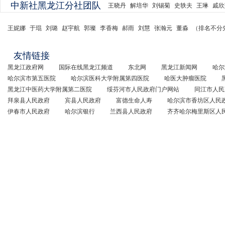
中新社黑龙江分社团队
王晓丹
解培华
刘锡菊
史轶夫
王琳
戚欣
王妮娜
于琨
刘璐
赵宇航
郭璨
李香梅
郝雨
刘慧
张瀚元
董淼
（排名不分
友情链接
黑龙江政府网
国际在线黑龙江频道
东北网
黑龙江新闻网
哈尔
哈尔滨市第五医院
哈尔滨医科大学附属第四医院
哈医大肿瘤医院
黑龙江中医药大学附属第二医院
绥芬河市人民政府门户网站
同江市人民
拜泉县人民政府
宾县人民政府
富德生命人寿
哈尔滨市香坊区人民
伊春市人民政府
哈尔滨银行
兰西县人民政府
齐齐哈尔梅里斯区人