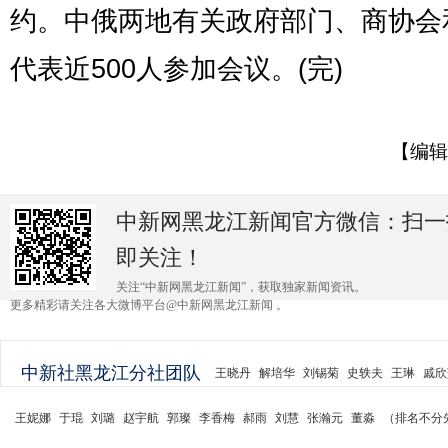
约。中俄两地有关政府部门、商协会
代表近500人参加会议。(完)
【编辑
中新网黑龙江新闻官方微信：扫一
即关注！
关注“中新网黑龙江新闻”，获取独家新闻资讯。
更多精彩请关注各大微博平台@中新网黑龙江新闻 。
中新社黑龙江分社团队
王晓丹
解培华
刘锡菊
史轶夫
王琳
戚欣
王妮娜
于琨
刘璐
赵宇航
郭璨
李香梅
郝雨
刘慧
张瀚元
董淼
（排名不分