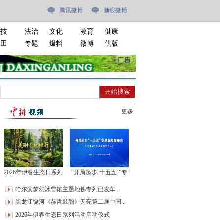
腾讯微博
新浪微博
科技
法治
文化
教育
健康
油田
专题
爆料
微博
供版
更多
2026年伊春生态日系列
“开局起步‘十五五’”专
活动启动仪式
题新闻发布会
哈尔滨梦幻冰雪馆主题地铁专列已发车 ...
黑龙江饶河《赫哲鼓韵》闪亮第二届中国...
2026年伊春生态日系列活动启动仪式