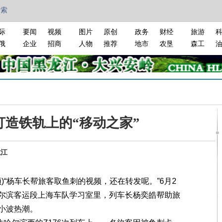
搜索
际
要闻
视频
图片
原创
政务
财经
旅游
俄
企业
招商
人物
推荐
地市
农垦
森工
打造铁轨上的“移动之家”
龙江
“杨车长帮旅客取鱼刺的视频，还在转发呢。”6月2
尔滨客运段上海车队学习室里，列车长杨奕皓帮助旅
小波热潮。