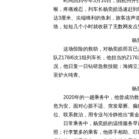
时间回到今年3月10日，由杭州开往
喉，疼痛难忍，列车长杨奕皓迅速赶到
达3厘米、尖端锋利的鱼刺，旅客连声
络，短短几个小时就收获了无数网友点
杨
这场惊险的救助，对杨奕皓而言已是“
队Z178/6次1组列车长，他担当的Z1
况，他日复一日钻研急救技能：海姆立
至炉火纯青。
杨
2020年的一趟乘务中，他曾成功救
危为安。面对心脏不适、突发晕厥、癫
位、联系救治，用专业与冷静抢出“黄金
日常乘务中，杨奕皓的温情服务早已
照；行李繁多的乘客，他搭手相助、叮