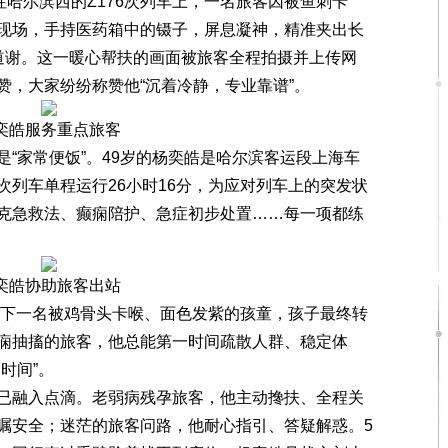
哈尔滨西的Z176次列车上，一名旅客因被鱼刺卡
现场，手持医药箱中的镊子，屏息凝神，精准夹出长
道谢。这一暖心帮扶的画面被旅客全程拍摄并上传网
赞，大家纷纷称赞他“沉着冷静，专业靠谱”。
奕皓服务重点旅客
家常便饭”。49岁的杨奕皓是哈尔滨客运段上海车
76次列车单程运行26小时16分，为应对列车上的突发状
克急救法、癫痫陪护、急症初步处置……每一项都练
奕皓协助旅客出站
下一名被鸡骨头卡喉、面色发紫的孩童，孩子最终转
痫抽搐的旅客，他总能第一时间疏散人群、稳定体
时间”。
融入点滴。老弱病残孕旅客，他主动搀扶、全程关
嘱安全；迷茫的旅客问路，他耐心指引、答疑解惑。5