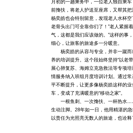
月初的一趟乘务中，一位老人独自乘车
前搀扶，将老人护送至座席，又帮其把
杨奕皓也会特别留意，发现老人水杯空
老骨头出门可全靠你们了！”老人紧握
气，这都是我们应该做的。”这样的事
细心，让旅客的旅途多一分暖意。
杨奕皓的从容与专业，并非一蹴而就
养的培训提升。这个段始终坚持“以老
展心肺复苏、海姆立克急救法等专项培训
情服务纳入班组月度培训计划。通过常
平不断提升，让更多像杨奕皓这样的业
车，变成了充满暖意的“移动之家”。
一根鱼刺、一次搀扶、一杯热水……
生动注脚。28年如一日，他用精湛的
以责任为光照亮无数人的旅途，也诠释了