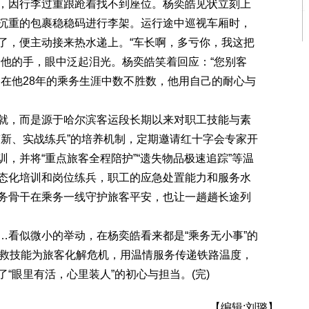
，因行李过重踉跄着找不到座位。杨奕皓见状立刻上
沉重的包裹稳稳码进行李架。运行途中巡视车厢时，
了，便主动接来热水递上。“车长啊，多亏你，我这把
着他的手，眼中泛起泪光。杨奕皓笑着回应：“您别客
，在他28年的乘务生涯中数不胜数，他用自己的耐心与
，而是源于哈尔滨客运段长期以来对职工技能与素
带新、实战练兵”的培养机制，定期邀请红十字会专家开
，并将“重点旅客全程陪护”“遗失物品极速追踪”等温
态化培训和岗位练兵，职工的应急处置能力和服务水
务骨干在乘务一线守护旅客平安，也让一趟趟长途列
看似微小的举动，在杨奕皓看来都是“乘务无小事”的
急救技能为旅客化解危机，用温情服务传递铁路温度，
“眼里有活，心里装人”的初心与担当。(完)
【编辑:刘璐】