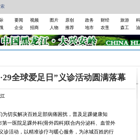
搜索
际
要闻
视频
图片
原创
政务
财经
旅游
俄
企业
招商
人物
推荐
地市
农垦
森工
·29全球爱足日”义诊活动圆满落幕
龙江
)为切实解决百姓足部病痛困扰，普及足踝健康知
市第一医院足踝外科(骨外四科)联合内分泌科、血管外
义诊活动，以精准诊疗与暖心服务，为冰城百姓的行