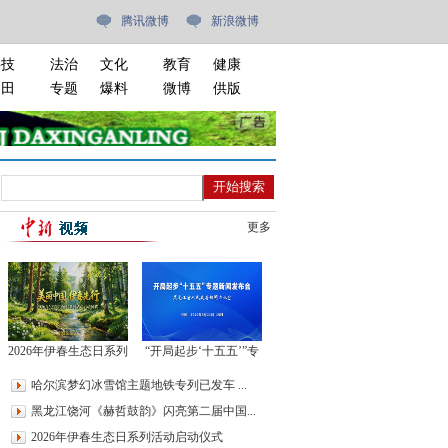
腾讯微博
新浪微博
科技
法治
文化
教育
健康
油田
专题
爆料
微博
供版
更多
2026年伊春生态日系列
“开局起步‘十五五’”专
活动启动仪式
题新闻发布会
哈尔滨梦幻冰雪馆主题地铁专列已发车 ...
黑龙江饶河《赫哲鼓韵》闪亮第二届中国...
2026年伊春生态日系列活动启动仪式