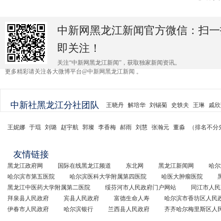
中新网黑龙江新闻官方微信：扫一
即关注！
关注“中新网黑龙江新闻”，获取独家新闻资讯。
更多精彩请关注各大微博平台@中新网黑龙江新闻 。
中新社黑龙江分社团队
王晓丹
解培华
刘锡菊
史轶夫
王琳
戚欣
王妮娜
于琨
刘璐
赵宇航
郭璨
李香梅
郝雨
刘慧
张瀚元
董淼
（排名不分
友情链接
黑龙江政府网
国际在线黑龙江频道
东北网
黑龙江新闻网
哈尔
哈尔滨市第五医院
哈尔滨医科大学附属第四医院
哈医大肿瘤医院
黑龙江中医药大学附属第二医院
绥芬河市人民政府门户网站
同江市人民
拜泉县人民政府
宾县人民政府
富德生命人寿
哈尔滨市香坊区人民
伊春市人民政府
哈尔滨银行
兰西县人民政府
齐齐哈尔梅里斯区人