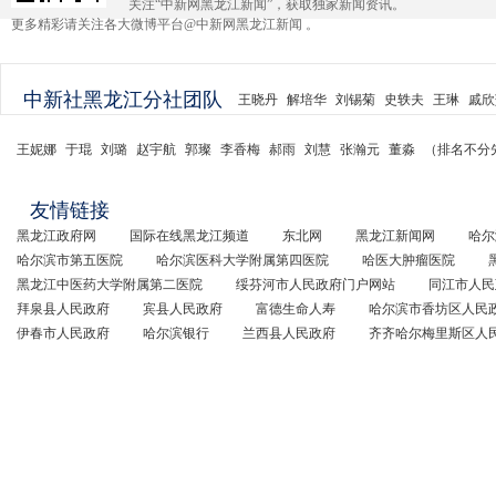
关注“中新网黑龙江新闻”，获取独家新闻资讯。
更多精彩请关注各大微博平台@中新网黑龙江新闻 。
中新社黑龙江分社团队
王晓丹
解培华
刘锡菊
史轶夫
王琳
戚欣
王妮娜
于琨
刘璐
赵宇航
郭璨
李香梅
郝雨
刘慧
张瀚元
董淼
（排名不分
友情链接
黑龙江政府网
国际在线黑龙江频道
东北网
黑龙江新闻网
哈尔
哈尔滨市第五医院
哈尔滨医科大学附属第四医院
哈医大肿瘤医院
黑龙江中医药大学附属第二医院
绥芬河市人民政府门户网站
同江市人民
拜泉县人民政府
宾县人民政府
富德生命人寿
哈尔滨市香坊区人民
伊春市人民政府
哈尔滨银行
兰西县人民政府
齐齐哈尔梅里斯区人