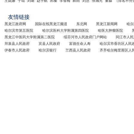
王妮娜
于琨
刘璐
赵宇航
郭璨
李香梅
郝雨
刘慧
张瀚元
董淼
（排名不分
友情链接
黑龙江政府网
国际在线黑龙江频道
东北网
黑龙江新闻网
哈尔
哈尔滨市第五医院
哈尔滨医科大学附属第四医院
哈医大肿瘤医院
黑龙江中医药大学附属第二医院
绥芬河市人民政府门户网站
同江市人民
拜泉县人民政府
宾县人民政府
富德生命人寿
哈尔滨市香坊区人民
伊春市人民政府
哈尔滨银行
兰西县人民政府
齐齐哈尔梅里斯区人