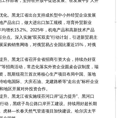
设的工作部署，坚持在开放中促进发展、在发展中扩大开
化。黑龙江省出台支持成长型中小外经贸企业发展
地产品出口，做大进出口加工规模，培育外贸新业
均增长15.2%。2025年，机电产品和高新技术产品
9个百分点。深入实施“双买双卖”行动计划，引进新贸易主
展采购销售网络，对俄贸易占全国比重近15%，对俄
升。黑龙江省召开全省招商引资大会，持续办好亚
行”等招商活动，常态化落实外资企业圆桌会议制度，瑞
资，凯斯纽荷兰首次将核心生产项目布局中国、落地
持哈电国际、大庆石油、龙建路桥等“走出去”标杆企业
家和地区开展对外投资合作。
升。黑龙江省实施绥芬河口岸“运力提升”、黑河口
三大行动，黑瞎子岛公路口岸开工建设。持续用好超长期
。虎林—长春天然气管道项目加快建设。哈尔滨太平