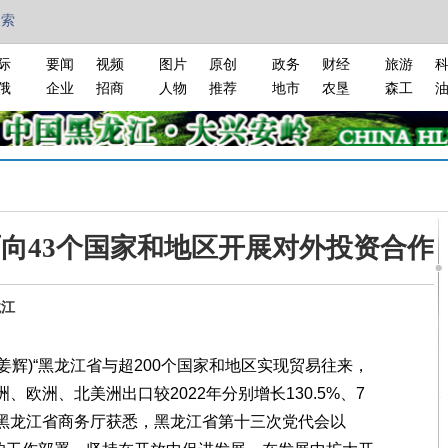
搜索
际
要闻
视频
图片
原创
政务
财经
旅游
俄
企业
招商
人物
推荐
地市
农垦
森工
面向43个国家和地区开展对外投资合作
龙江
辉)“黑龙江省与超200个国家和地区实现贸易往来，
洲、欧洲、北美洲出口较2022年分别增长130.5%、7
者16日从黑龙江省商务厅获悉，黑龙江省第十三次党代会以