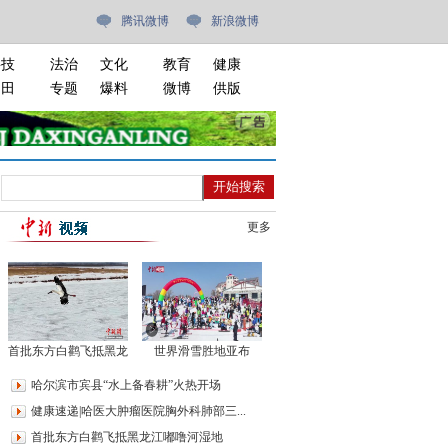
腾讯微博
新浪微博
科技
法治
文化
教育
健康
油田
专题
爆料
微博
供版
更多
首批东方白鹳飞抵黑龙
世界滑雪胜地亚布
江嘟噜河湿地
力“花式营销”春雪季
哈尔滨市宾县“水上备春耕”火热开场
健康速递|哈医大肿瘤医院胸外科肺部三...
首批东方白鹳飞抵黑龙江嘟噜河湿地