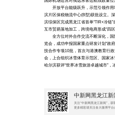
国际机场运营对俄远东客运航线数量位
开放平台能级跃升，示范引领作用增
滨片区保税物流中心(B型)获批设立。
滨综保区完成黑龙江省首单“TIR+冷
互市贸易落地加工，跨境电商形成“四区
全方位对外合作交流不断深化，国际
览会，成功申报国家重点研发计划“政府
技合作专项10批，首次与港澳教育行
会，上合组织冰雪体育示范区、国家冰
哈尔滨获评“世界冰雪旅游卓越城市”，冰
中新网黑龙江新
关注“中新网黑龙江新闻”，获
更多精彩请关注各大微博平台