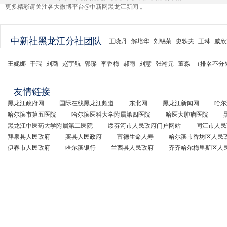
更多精彩请关注各大微博平台@中新网黑龙江新闻 。
中新社黑龙江分社团队
王晓丹
解培华
刘锡菊
史轶夫
王琳
戚欣
王妮娜
于琨
刘璐
赵宇航
郭璨
李香梅
郝雨
刘慧
张瀚元
董淼
（排名不分
友情链接
黑龙江政府网
国际在线黑龙江频道
东北网
黑龙江新闻网
哈尔
哈尔滨市第五医院
哈尔滨医科大学附属第四医院
哈医大肿瘤医院
黑龙江中医药大学附属第二医院
绥芬河市人民政府门户网站
同江市人民
拜泉县人民政府
宾县人民政府
富德生命人寿
哈尔滨市香坊区人民
伊春市人民政府
哈尔滨银行
兰西县人民政府
齐齐哈尔梅里斯区人