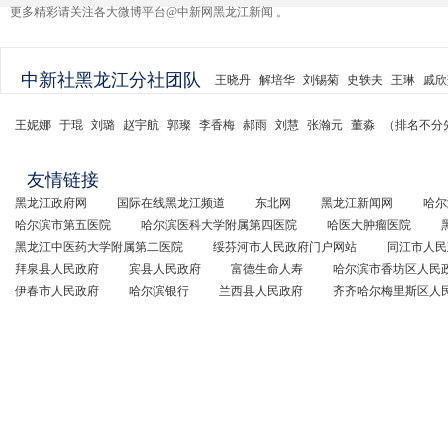
更多精彩请关注各大微博平台@中新网黑龙江新闻 。
中新社黑龙江分社团队
王晓丹
解培华
刘锡菊
史轶夫
王琳
戚欣
王妮娜
于琨
刘璐
赵宇航
郭璨
李香梅
郝雨
刘慧
张瀚元
董淼
（排名不分
友情链接
黑龙江政府网
国际在线黑龙江频道
东北网
黑龙江新闻网
哈尔
哈尔滨市第五医院
哈尔滨医科大学附属第四医院
哈医大肿瘤医院
黑龙江中医药大学附属第二医院
绥芬河市人民政府门户网站
同江市人民
拜泉县人民政府
宾县人民政府
富德生命人寿
哈尔滨市香坊区人民
伊春市人民政府
哈尔滨银行
兰西县人民政府
齐齐哈尔梅里斯区人