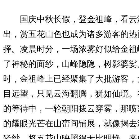
国庆中秋长假，登金祖峰，看云
出，赏五花山色也成为诸多游客的热
择。凌晨时分，一场浓雾好似给金祖
了神秘的面纱，山峰隐隐，树影婆娑
时，金祖峰上已经聚集了大批游客，
目远望，只见云海翻腾，犹如仙境。
的等待中，一轮朝阳拨云穿雾，那喷
的耀眼光芒在山峦间铺展，就像揭去
轻纱，将五花山映照得无比明艳。来