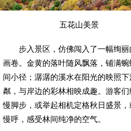
五花山美景
步入景区，仿佛闯入了一幅绚丽
画卷。金黄的落叶随风飘落，铺满蜿
间小径；潺潺的溪水在阳光的映照下
粼，与岸边的彩林相映成趣。游客们
慢脚步，或举起相机定格秋日盛景，
慢呼，感受林间纯净的空气。