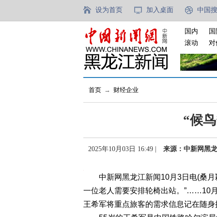
设为首页
加入桌面
中国
国内
国
滚动
对
首页
→
财经企业
“候
2025年10月03日 16:49 |
来源：中新网黑
中新网黑龙江新闻10月3日电(桑月颖)
一位老人需要安排轮椅出站。”……10
王希军将重点旅客的需求信息记在随身