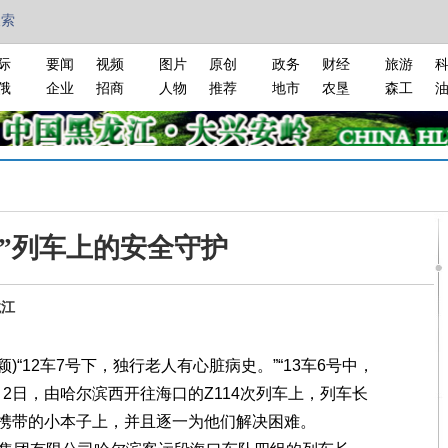
搜索
际
要闻
视频
图片
原创
政务
财经
旅游
俄
企业
招商
人物
推荐
地市
农垦
森工
鸟”列车上的安全守护
龙江
“12车7号下，独行老人有心脏病史。”“13车6号中，
月2日，由哈尔滨西开往海口的Z114次列车上，列车长
携带的小本子上，并且逐一为他们解决困难。