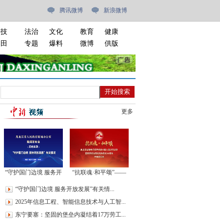
腾讯微博
新浪微博
科技
法治
文化
教育
健康
油田
专题
爆料
微博
供版
更多
“守护国门边境 服务开
“抗联魂·和平颂”——
放发展”有关情况新闻
黑龙江省暨哈尔滨市纪
“守护国门边境 服务开放发展”有关情...
发布会
念中国人民抗日战争暨
2025年信息工程、智能信息技术与人工智...
世界反法西斯战争胜利
80周年交响音乐会
东宁要塞：坚固的堡垒内凝结着17万劳工...