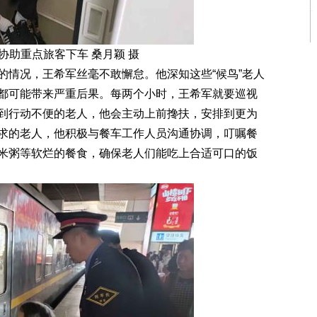
协助重点旅客下车 桑月颖 摄
情况，王希军丝毫不敢懈怠。他深知这些“候鸟”老人
都可能带来严重后果。每两个小时，王希军就要巡视
到行动不便的老人，他会主动上前搀扶，安排到更为
求的老人，他积极与餐车工作人员沟通协调，叮嘱餐
米粥等软烂的餐食，确保老人们能吃上合适可口的饭