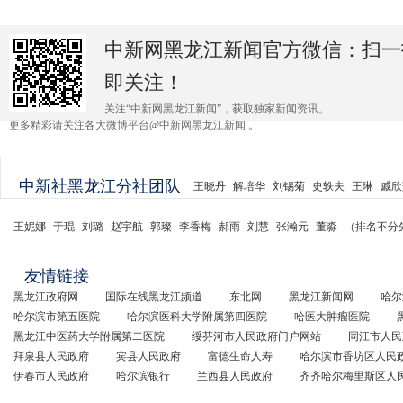
中新网黑龙江新闻官方微信：扫一
即关注！
关注“中新网黑龙江新闻”，获取独家新闻资讯。
更多精彩请关注各大微博平台@中新网黑龙江新闻 。
中新社黑龙江分社团队
王晓丹
解培华
刘锡菊
史轶夫
王琳
戚欣
王妮娜
于琨
刘璐
赵宇航
郭璨
李香梅
郝雨
刘慧
张瀚元
董淼
（排名不分
友情链接
黑龙江政府网
国际在线黑龙江频道
东北网
黑龙江新闻网
哈尔
哈尔滨市第五医院
哈尔滨医科大学附属第四医院
哈医大肿瘤医院
黑龙江中医药大学附属第二医院
绥芬河市人民政府门户网站
同江市人民
拜泉县人民政府
宾县人民政府
富德生命人寿
哈尔滨市香坊区人民
伊春市人民政府
哈尔滨银行
兰西县人民政府
齐齐哈尔梅里斯区人