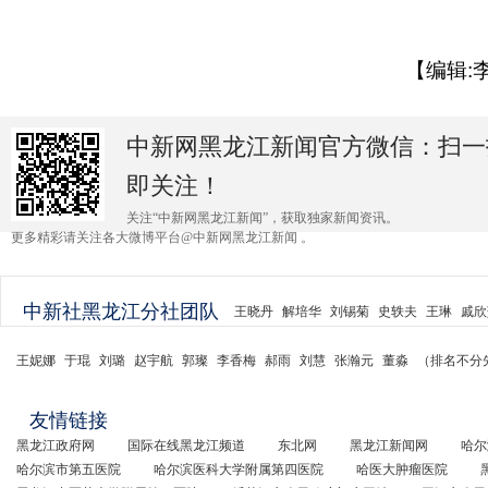
【编辑:
中新网黑龙江新闻官方微信：扫一
即关注！
关注“中新网黑龙江新闻”，获取独家新闻资讯。
更多精彩请关注各大微博平台@中新网黑龙江新闻 。
中新社黑龙江分社团队
王晓丹
解培华
刘锡菊
史轶夫
王琳
戚欣
王妮娜
于琨
刘璐
赵宇航
郭璨
李香梅
郝雨
刘慧
张瀚元
董淼
（排名不分
友情链接
黑龙江政府网
国际在线黑龙江频道
东北网
黑龙江新闻网
哈尔
哈尔滨市第五医院
哈尔滨医科大学附属第四医院
哈医大肿瘤医院