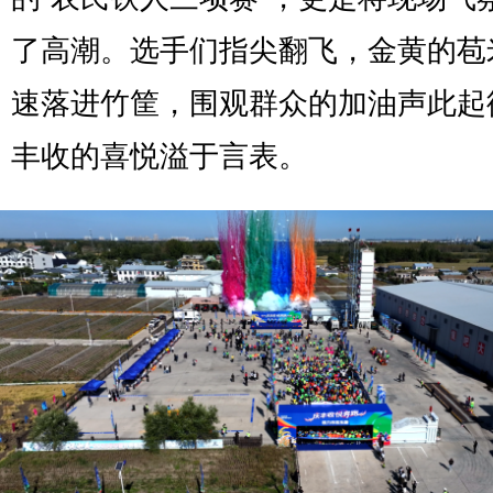
了高潮。选手们指尖翻飞，金黄的苞
速落进竹筐，围观群众的加油声此起
丰收的喜悦溢于言表。