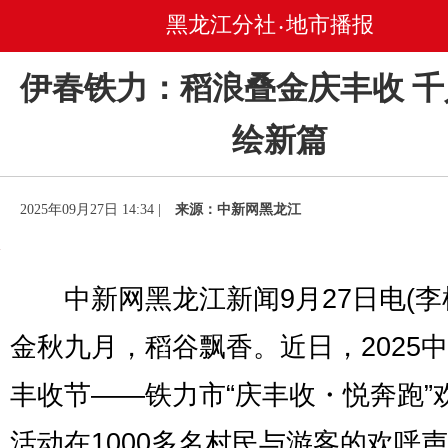
黑龙江分社
地市播报
•
伊春铁力：稻浪叠金庆丰收 
绘新篇
2025年09月27日 14:34 |
来源：中新网黑龙江
中新网黑龙江新闻9月27日电(李
金秋九月，稻谷飘香。近日，2025
丰收节——铁力市“庆丰收・悦奔跑”
活动在1000多名村民与游客的欢呼