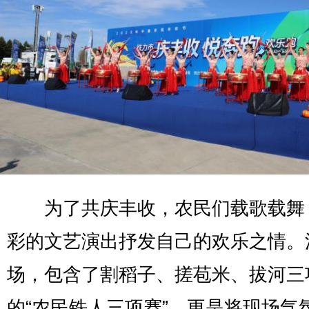
为了共庆丰收，农民们载歌载舞
彩的文艺演出抒发自己的欢乐之情。
场，包含了割稻子、搓苞米、拔河三
的“农民铁人三项赛”，更是将现场气