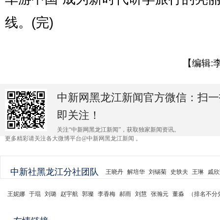
线。(完)
【编辑:
中新网黑龙江新闻官方微信：扫一
即关注！
关注“中新网黑龙江新闻”，获取独家新闻资讯。
更多精彩请关注各大微博平台@中新网黑龙江新闻 。
中新社黑龙江分社团队
王晓丹
解培华
刘锡菊
史轶夫
王琳
戚欣
王妮娜
于琨
刘璐
赵宇航
郭璨
李香梅
郝雨
刘慧
张瀚元
董淼
（排名不分