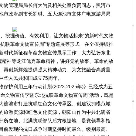
物管理局局长何大为及相关处室负责同志，黑河市
池市政府副市长罗琪、五大连池市文体广电旅游局局
、挖掘价值、有效利用、让文物活起来”的新时代文物
北抗联革命文物宣传周”专题巡展等形式，在全省持续推
新时代新征程革命文物宣传展示工作，大力弘扬东北
大荒精神等龙江优秀革命精神，讲好党的故事、革命的故
、再创新辉煌提供强大精神动力、为文旅融合高质量
中华人民共和国成立75周年。
利用三年行动计划(2023-2025年)》已经成为五
革命文物宣传季暨东北抗联革命文物宣传周”活动，既是
大连池市打造抗联红色文化传承区、创建双拥模范城
的旅游资源和红色文化资源，朝阳山作为中共北满省
部所在地、北满抗联部队后方根据地，是党领导和指
目前发现的抗日战争时期坚持时间最久、级别最高、