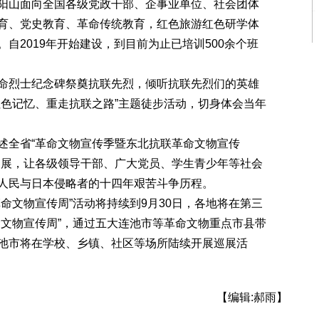
阳山面向全国各级党政干部、企事业单位、社会团体
育、党史教育、革命传统教育，红色旅游红色研学体
自2019年开始建设，到目前为止已培训500余个班
烈士纪念碑祭奠抗联先烈，倾听抗联先烈们的英雄
红色记忆、重走抗联之路”主题徒步活动，切身体会当年
全省“革命文物宣传季暨东北抗联革命文物宣传
巡展，让各级领导干部、广大党员、学生青少年等社会
人民与日本侵略者的十四年艰苦斗争历程。
文物宣传周”活动将持续到9月30日，各地将在第三
命文物宣传周”，通过五大连池市等革命文物重点市县带
池市将在学校、乡镇、社区等场所陆续开展巡展活
【编辑:郝雨】