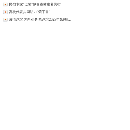
民宿专家“点赞”伊春森林康养民宿
高校代表共同助力“紫丁香”
激情尔滨 奔向亚冬 哈尔滨2025年第9届...