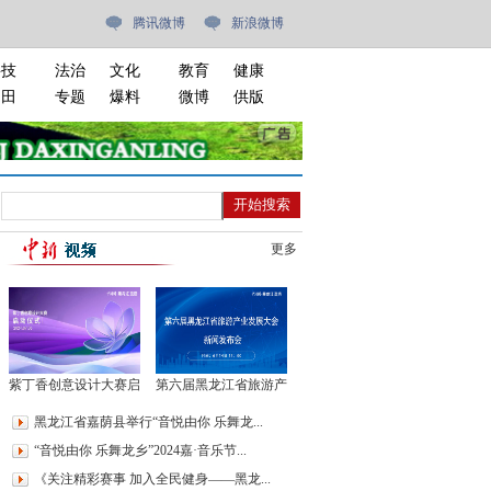
腾讯微博
新浪微博
科技
法治
文化
教育
健康
油田
专题
爆料
微博
供版
更多
紫丁香创意设计大赛启
第六届黑龙江省旅游产
动仪式
业发展大会新闻发布会
黑龙江省嘉荫县举行“音悦由你 乐舞龙...
“音悦由你 乐舞龙乡”2024嘉·音乐节...
《关注精彩赛事 加入全民健身——黑龙...