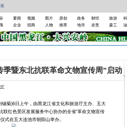
搜索
际
要闻
视频
图片
原创
政务
财经
旅游
俄
企业
招商
人物
推荐
地市
农垦
森工
传季暨东北抗联革命文物宣传周”启动
龙江
刘锡菊)6日上午，由黑龙江省文化和旅游厅主办、五大
抗联红色景区发展服务中心协办的全省“革命文物宣传
动仪式在五大连池市朝阳山举办。