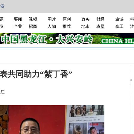
搜索
际
要闻
视频
图片
原创
政务
财经
旅游
俄
企业
招商
人物
推荐
地市
农垦
森工
表共同助力“紫丁香”
龙江