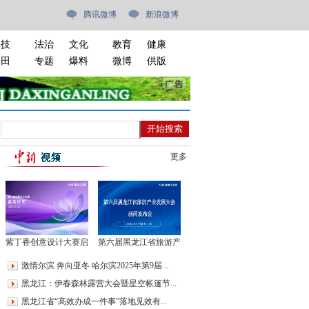
腾讯微博
新浪微博
科技
法治
文化
教育
健康
油田
专题
爆料
微博
供版
更多
紫丁香创意设计大赛启
第六届黑龙江省旅游产
动仪式
业发展大会新闻发布会
激情尔滨 奔向亚冬 哈尔滨2025年第9届...
黑龙江：伊春森林露营大会暨星空帐篷节...
黑龙江省“高效办成一件事”落地见效有...