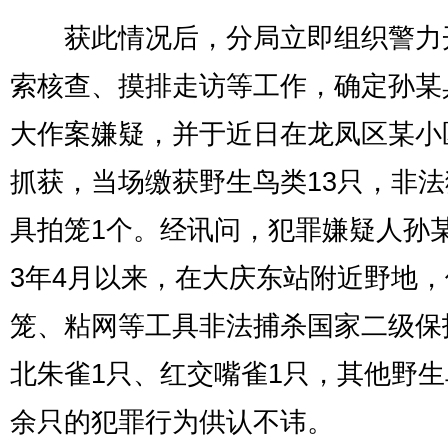
获此情况后，分局立即组织警力
索核查、摸排走访等工作，确定孙某
大作案嫌疑，并于近日在龙凤区某小
抓获，当场缴获野生鸟类13只，非
具拍笼1个。经讯问，犯罪嫌疑人孙某
3年4月以来，在大庆东站附近野地
笼、粘网等工具非法捕杀国家二级保
北朱雀1只、红交嘴雀1只，其他野生
余只的犯罪行为供认不讳。