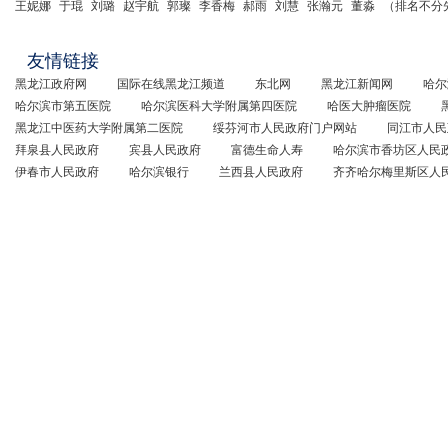
王妮娜
于琨
刘璐
赵宇航
郭璨
李香梅
郝雨
刘慧
张瀚元
董淼
（排名不分
友情链接
黑龙江政府网
国际在线黑龙江频道
东北网
黑龙江新闻网
哈尔
哈尔滨市第五医院
哈尔滨医科大学附属第四医院
哈医大肿瘤医院
黑龙江中医药大学附属第二医院
绥芬河市人民政府门户网站
同江市人民
拜泉县人民政府
宾县人民政府
富德生命人寿
哈尔滨市香坊区人民
伊春市人民政府
哈尔滨银行
兰西县人民政府
齐齐哈尔梅里斯区人