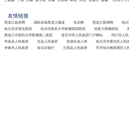
王妮娜
于琨
刘璐
赵宇航
郭璨
李香梅
郝雨
刘慧
张瀚元
董淼
（排名不分
友情链接
黑龙江政府网
国际在线黑龙江频道
东北网
黑龙江新闻网
哈尔
哈尔滨市第五医院
哈尔滨医科大学附属第四医院
哈医大肿瘤医院
黑龙江中医药大学附属第二医院
绥芬河市人民政府门户网站
同江市人民
拜泉县人民政府
宾县人民政府
富德生命人寿
哈尔滨市香坊区人民
伊春市人民政府
哈尔滨银行
兰西县人民政府
齐齐哈尔梅里斯区人