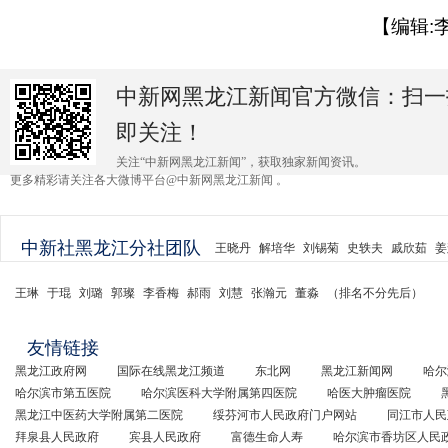
【编辑:
中新网黑龙江新闻官方微信：扫一
即关注！
关注“中新网黑龙江新闻”，获取独家新闻资讯。
更多精彩请关注各大微博平台@中新网黑龙江新闻 。
中新社黑龙江分社团队
王晓丹
解培华
刘锡菊
史轶夫
戚欣茹
姜
王琳
于琨
刘璐
郭璨
李香梅
郝雨
刘慧
张瀚元
董淼
（排名不分先后）
友情链接
黑龙江政府网
国际在线黑龙江频道
东北网
黑龙江新闻网
哈尔
哈尔滨市第五医院
哈尔滨医科大学附属第四医院
哈医大肿瘤医院
黑龙江中医药大学附属第二医院
绥芬河市人民政府门户网站
同江市人民
拜泉县人民政府
宾县人民政府
富德生命人寿
哈尔滨市香坊区人民