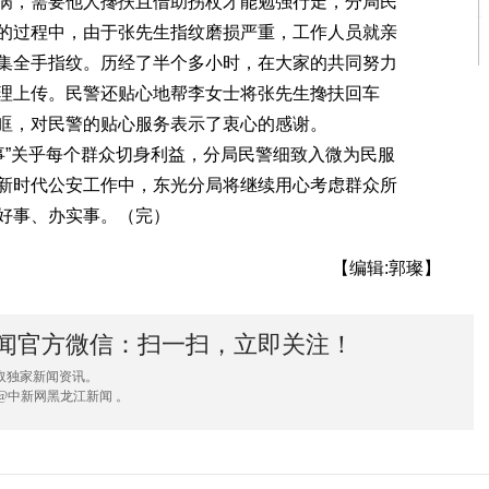
病，需要他人搀扶且借助拐杖才能勉强行走，分局民
的过程中，由于张先生指纹磨损严重，工作人员就亲
集全手指纹。历经了半个多小时，在大家的共同努力
理上传。民警还贴心地帮李女士将张先生搀扶回车
眶，对民警的贴心服务表示了衷心的感谢。
事”关乎每个群众切身利益，分局民警细致入微为民服
新时代公安工作中，东光分局将继续用心考虑群众所
好事、办实事。（完）
【编辑:郭璨】
闻官方微信：扫一扫，立即关注！
取独家新闻资讯。
@中新网黑龙江新闻 。