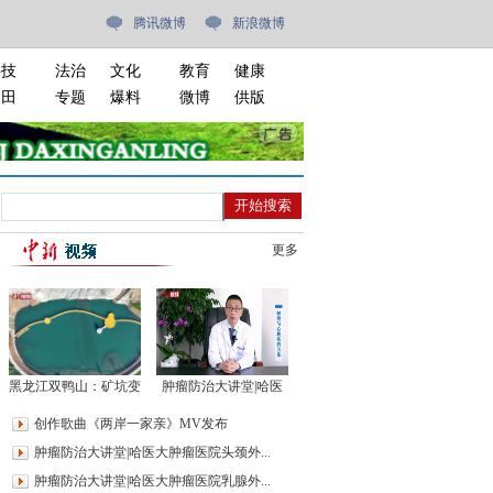
腾讯微博
新浪微博
科技
法治
文化
教育
健康
油田
专题
爆料
微博
供版
更多
黑龙江双鸭山：矿坑变
肿瘤防治大讲堂|哈医
公园 迷人景色引游人
大肿瘤医院心血管内科
创作歌曲《两岸一家亲》MV发布
病房副主任邵群：肿瘤
肿瘤防治大讲堂|哈医大肿瘤医院头颈外...
与心脏病的关系
肿瘤防治大讲堂|哈医大肿瘤医院乳腺外...