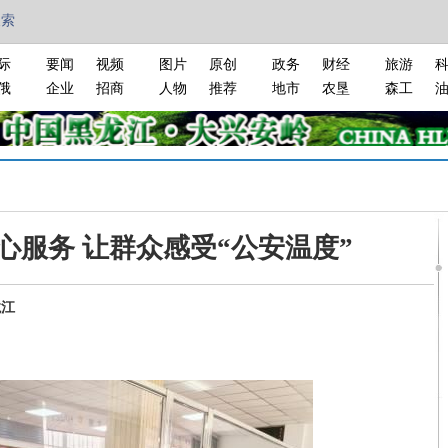
搜索
际
要闻
视频
图片
原创
政务
财经
旅游
俄
企业
招商
人物
推荐
地市
农垦
森工
心服务 让群众感受“公安温度”
龙江