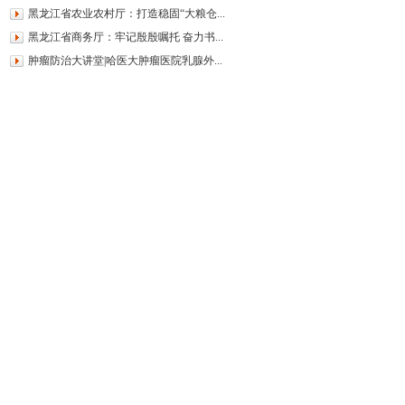
黑龙江省农业农村厅：打造稳固“大粮仓...
黑龙江省商务厅：牢记殷殷嘱托 奋力书...
肿瘤防治大讲堂|哈医大肿瘤医院乳腺外...