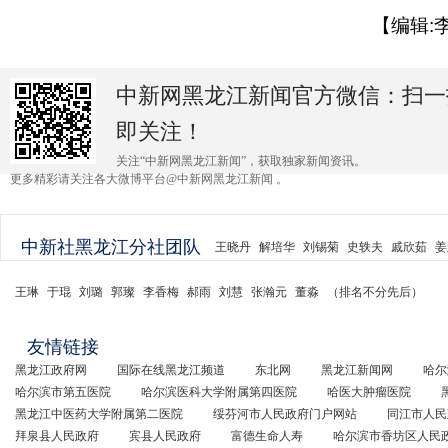
【编辑:
中新网黑龙江新闻官方微信：扫一
即关注！
关注“中新网黑龙江新闻”，获取独家新闻资讯。
更多精彩请关注各大微博平台@中新网黑龙江新闻 。
中新社黑龙江分社团队
王晓丹
解培华
刘锡菊
史轶夫
戚欣茹
姜
王琳
于琨
刘璐
郭璨
李香梅
郝雨
刘慧
张瀚元
董淼
（排名不分先后）
友情链接
黑龙江政府网
国际在线黑龙江频道
东北网
黑龙江新闻网
哈尔
哈尔滨市第五医院
哈尔滨医科大学附属第四医院
哈医大肿瘤医院
黑龙江中医药大学附属第二医院
绥芬河市人民政府门户网站
同江市人民
拜泉县人民政府
宾县人民政府
富德生命人寿
哈尔滨市香坊区人民