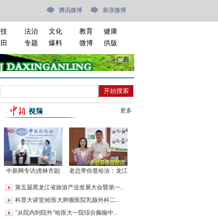
腾讯微博
新浪微博
科技
法治
文化
教育
健康
油田
专题
爆料
微博
供版
更多
中新网专访|虎林市副
老总带你逛哈洽：龙江
市长赵欣儒：创新文旅
森工如何从大森林走
第五届黑龙江省旅游产业发展大会暨第一...
产业 叫响“魅力新虎
向“大食代”
科普大讲堂|哈医大肿瘤医院乳腺外科二...
林”名片
“从院内到院外”哈医大一院综合癫痫中...