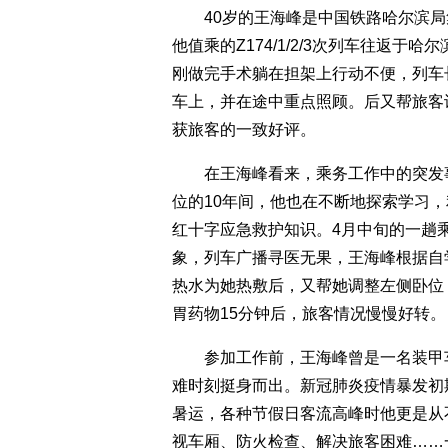
40岁的王海峰是中国铁路哈尔滨局
他值乘的Z174/1/2/3次列车往返
刚做完手术躺在担架上行动不便，列车
车上，并在途中重点照顾。后又帮旅客
获旅客的一致好评。
在王海峰看来，乘务工作中的突发事
位的10年间，他也在不断地探索学习
红十字应急救护知识。4月中旬的一趟
象，列车广播寻医无果，王海峰根据自
热水为她热敷后，又帮她调整左侧卧位
胃药物15分钟后，旅客情况慢慢好转。
参加工作前，王海峰曾是一名装甲车
难时刻挺身而出。新冠肺炎疫情暴发初
暑运，各种节假日客流高峰时他更是从不缺
视车厢、防火检查、解决旅客困难……一