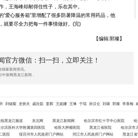
作，王海峰却耐得住性子，乐在其中。
“爱心服务箱”里增配了很多防暑降温的常用药品，他
，就要尽全力把每一件事情做好。(完)
【编辑:郭璨】
闻官方微信：扫一扫，立即关注！
取独家新闻资讯。
@中新网黑龙江新闻 。
华
刘锡菊
史轶夫
戚欣茹
姜辉
王妮娜
王琳
于琨
孙汉仑
刘璐
郭璨
李香梅
在线黑龙江频道
东北网
黑龙江新闻网
哈尔滨市红十字中心医院
哈
哈尔滨医科大学附属第四医院
哈医大肿瘤医院
黑龙江省医院
哈尔滨市
二医院
绥芬河市人民政府门户网站
同江市人民政府门户网站
黑龙江省