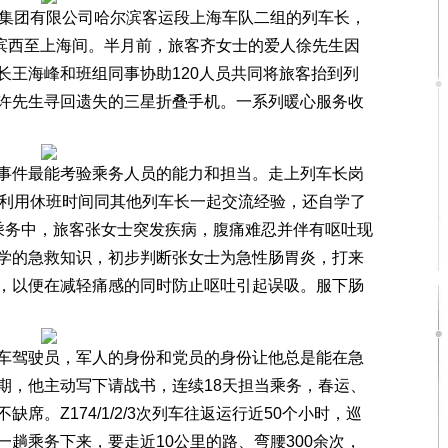
集团有限公司哈尔滨客运段上海车队二组的列车长，
于哈尔滨西至上海间。半月前，旅客齐女士的爱人徐先生因
长王海峰和班组同事协助120人员共同将旅客抬到列
许先生寻回遗失的三星折叠手机。一系列暖心服务收
件最能考验乘务人员的能力和担当。走上列车长岗
，利用休班时间同其他列车长一起交流经验，还自学了
乘务中，旅客张女士突发疾病，腹痛难忍并伴有呕吐现
学的急救知识，初步判断张女士为急性肠胃炎，打来
，以便在减轻痛感的同时防止呕吐引起误吸。服下肠
驾驶员，军人的身份和党员的身份让他总是能在急
期，他主动写下请战书，连续18天担当乘务，春运、
席。Z174/1/2/3次列车往返运行近50个小时，巡
趟乘务下来，要走近10公里的路、弯腰300余次，