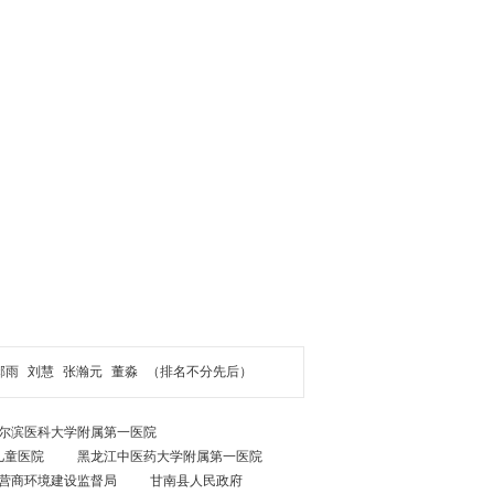
郝雨
刘慧
张瀚元
董淼
（排名不分先后）
尔滨医科大学附属第一医院
儿童医院
黑龙江中医药大学附属第一医院
营商环境建设监督局
甘南县人民政府