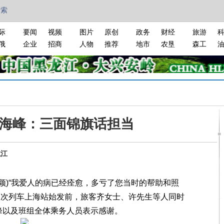
搜索
际
要闻
视频
图片
原创
政务
财经
旅游
俄
企业
招商
人物
推荐
地市
农垦
森工
海峰：三面锦旗话担当
龙江
颖)“我爱人的病已经痊愈，多亏了您当时的帮助和照
172次列车上海站始发前，旅客齐女士、许先生等人同时
峰以及班组全体乘务人员表示感谢。