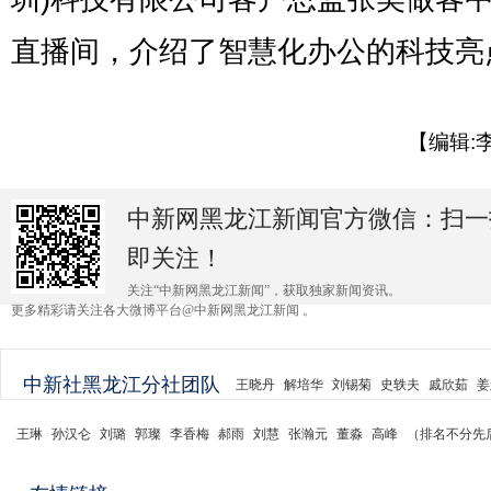
直播间，介绍了智慧化办公的科技亮
【编辑:
中新网黑龙江新闻官方微信：扫一
即关注！
关注“中新网黑龙江新闻”，获取独家新闻资讯。
更多精彩请关注各大微博平台@中新网黑龙江新闻 。
中新社黑龙江分社团队
王晓丹
解培华
刘锡菊
史轶夫
戚欣茹
姜
王琳
孙汉仑
刘璐
郭璨
李香梅
郝雨
刘慧
张瀚元
董淼
高峰
（排名不分先