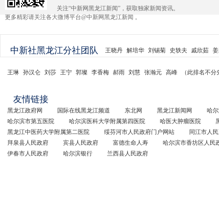
关注“中新网黑龙江新闻”，获取独家新闻资讯。
更多精彩请关注各大微博平台@中新网黑龙江新闻 。
中新社黑龙江分社团队
王晓丹
解培华
刘锡菊
史轶夫
戚欣茹
姜
王琳
孙汉仑
刘莎
王宁
郭璨
李香梅
郝雨
刘慧
张瀚元
高峰
（此排名不分
友情链接
黑龙江政府网
国际在线黑龙江频道
东北网
黑龙江新闻网
哈尔
哈尔滨市第五医院
哈尔滨医科大学附属第四医院
哈医大肿瘤医院
黑龙江中医药大学附属第二医院
绥芬河市人民政府门户网站
同江市人民
拜泉县人民政府
宾县人民政府
富德生命人寿
哈尔滨市香坊区人民
伊春市人民政府
哈尔滨银行
兰西县人民政府