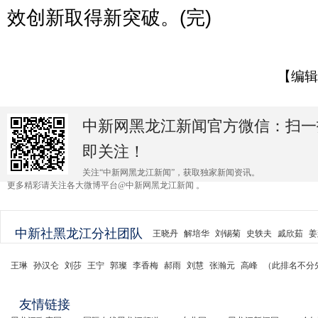
效创新取得新突破。(完)
【编辑
中新网黑龙江新闻官方微信：扫一
即关注！
关注“中新网黑龙江新闻”，获取独家新闻资讯。
更多精彩请关注各大微博平台@中新网黑龙江新闻 。
中新社黑龙江分社团队
王晓丹
解培华
刘锡菊
史轶夫
戚欣茹
姜
王琳
孙汉仑
刘莎
王宁
郭璨
李香梅
郝雨
刘慧
张瀚元
高峰
（此排名不分
友情链接