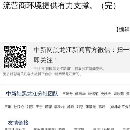
流营商环境提供有力支撑。（完）
【编辑
中新网黑龙江新闻官方微信：扫一
即关注！
关注“中新网黑龙江新闻”，获取独家新闻资讯。
更多精彩请关注各大微博平台@中新网黑龙江新闻 。
中新社黑龙江分社团队
王晓丹
解培华
刘锡菊
史轶夫
戚欣茹
姜
王琳
孙汉仑
刘莎
王宁
郭璨
李香梅
郝雨
刘慧
张瀚元
高峰
（此排名不分
友情链接
黑龙江政府网
国际在线黑龙江频道
东北网
黑龙江新闻网
哈尔