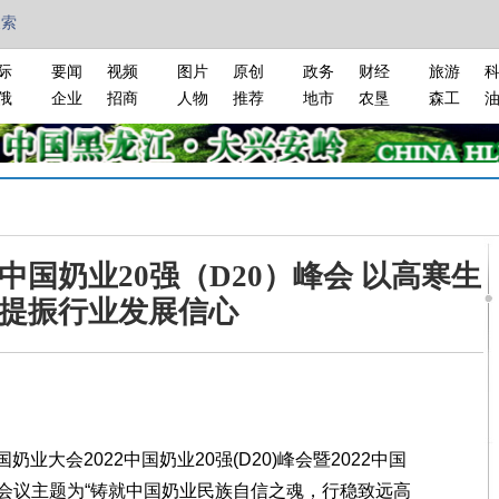
搜索
际
要闻
视频
图片
原创
政务
财经
旅游
俄
企业
招商
人物
推荐
地市
农垦
森工
中国奶业20强（D20）峰会 以高寒生
提振行业发展信心
业大会2022中国奶业20强(D20)峰会暨2022中国
会议主题为“铸就中国奶业民族自信之魂，行稳致远高