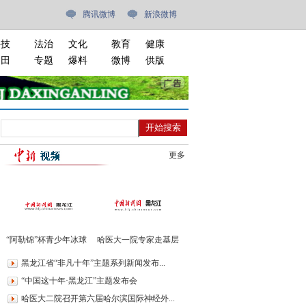
腾讯微博
新浪微博
科技
法治
文化
教育
健康
油田
专题
爆料
微博
供版
更多
“阿勒锦”杯青少年冰球
哈医大一院专家走基层
邀请赛开赛
进绥棱义诊400余人
黑龙江省“非凡十年”主题系列新闻发布...
“中国这十年·黑龙江”主题发布会
哈医大二院召开第六届哈尔滨国际神经外...