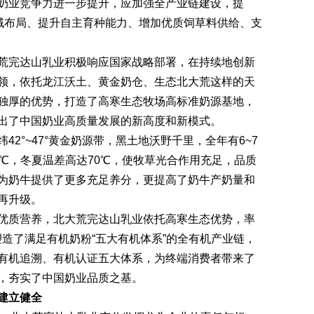
奶业竞争力进一步提升，应加强全产业链建设，提
区域布局、提升自主育种能力、增加优质饲草料供给、支
完达山乳业积极响应国家战略部署，在持续地创新
领，依托龙江沃土、黄金奶仓、生态北大荒这样的天
独厚的优势，打造了高寒生态牧场高标准奶源基地，
出了中国奶业高质量发展的新高度和新模式。
°~47°黄金奶源带，黑土地沃野千里，全年有6~7
℃，冬夏温差高达70℃，使牧草光合作用充足，品质
为奶牛提供了更多充足养分，更提高了奶牛产奶量和
再升级。
质营养，北大荒完达山乳业依托高寒生态优势，率
，塑造了满足有机奶粉“五大有机体系”的全有机产业链，
有机追溯、有机认证五大体系，为终端消费者带来了
，夯实了中国奶业品质之基。
建立健全