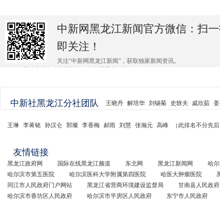
中新网黑龙江新闻官方微信：扫一
即关注！
关注“中新网黑龙江新闻”，获取独家新闻资讯。
更多精彩请关注各大微博平台@中新网黑龙江新闻 。
中新社黑龙江分社团队
王晓丹
解培华
刘锡菊
史轶夫
戚欣茹
姜
王琳
李蒋铭
孙汉仑
郭璨
李香梅
郝雨
刘慧
张瀚元
高峰
（此排名不分先后
友情链接
黑龙江政府网
国际在线黑龙江频道
东北网
黑龙江新闻网
哈尔
哈尔滨市第五医院
哈尔滨医科大学附属第四医院
哈医大肿瘤医院
同江市人民政府门户网站
黑龙江省营商环境建设监督局
甘南县人民政府
哈尔滨市香坊区人民政府
哈尔滨市平房区人民政府
东宁市人民政府