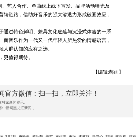
定制、艺人合作、单曲线上线下宣发、品牌活动曝光及
营销链路，借助好音乐的强大渗透力形成破圈效应，
通过特色鲜明、兼具文化底蕴与沉浸式体验的一系
。而音乐作为一代又一代年轻人所热爱的情感语言，
轻人群认知的应有之选。
，更值得期待。
【编辑:郝雨】
闻官方微信：扫一扫，立即关注！
取独家新闻资讯。
@中新网黑龙江新闻 。
华
刘锡菊
史轶夫
戚欣茹
姜辉
王妮娜
王琳
李蒋铭
孙汉仑
郭璨
李香梅
郝雨