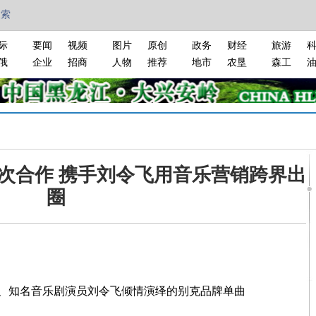
搜索
际
要闻
视频
图片
原创
政务
财经
旅游
俄
企业
招商
人物
推荐
地市
农垦
森工
次合作 携手刘令飞用音乐营销跨界出
圈
知名音乐剧演员刘令飞倾情演绎的别克品牌单曲