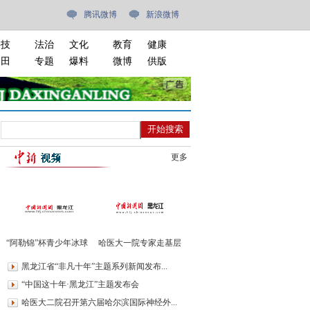
腾讯微博
新浪微博
科技
法治
文化
教育
健康
油田
专题
爆料
微博
供版
更多
“阿勒锦”杯青少年冰球
哈医大一院专家走基层
邀请赛开赛
进绥棱义诊400余人
黑龙江省“非凡十年”主题系列新闻发布...
“中国这十年·黑龙江”主题发布会
哈医大二院召开第六届哈尔滨国际神经外...