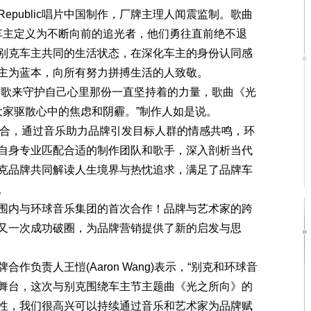
ublic唱片中国制作，厂牌主理人闻震监制。歌曲
车主定义为不断向前的追光者，他们勇往直前绝不退
别克车主共同的生活状态，在深化车主的身份认同感
主为蓝本，向所有努力拼搏生活的人致敬。
歌来守护自己心里那份一直坚持着的力量，歌曲《光
大家驱散心中的焦虑和阴霾。”制作人如是说。
合，通过音乐助力品牌引发目标人群的情感共鸣，环
自身专业匹配合适的制作团队和歌手，深入剖析当代
克品牌共同解读人生境界与热忱追求，满足了品牌车
。
内与环球音乐集团的首次合作！品牌与艺术家的跨
又一次成功破圈，为品牌营销提供了新的启发与思
责人王愷(Aaron Wang)表示，“别克和环球音
舞台，这次与别克围绕车主节主题曲《光之所向》的
性，我们很高兴可以持续通过音乐和艺术家为品牌赋