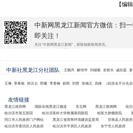
【编辑
中新网黑龙江新闻官方微信：扫一
即关注！
关注“中新网黑龙江新闻”，获取独家新闻资讯。
更多精彩请关注各大微博平台@中新网黑龙江新闻 。
中新社黑龙江分社团队
王晓丹
解培华
刘锡菊
史轶夫
戚欣茹
姜
王琳
李蒋铭
孙汉仑
郭璨
李香梅
郝雨
刘慧
张瀚元
高峰
（此排名不分先后
友情链接
黑龙江政府网
国际在线黑龙江频道
东北网
黑龙江新闻网
哈尔
哈尔滨市第五医院
哈尔滨医科大学附属第四医院
哈医大肿瘤医院
同江市人民政府门户网站
黑龙江省营商环境建设监督局
甘南县人民政府
哈尔滨市香坊区人民政府
哈尔滨市平房区人民政府
东宁市人民政府