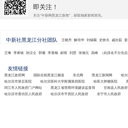
即关注！
关注“中新网黑龙江新闻”，获取独家新闻资讯。
更多精彩请关注各大微博平台@中新网黑龙江新闻 。
中新社黑龙江分社团队
王晓丹
解培华
刘锡菊
史轶夫
戚欣茹
姜
王琳
李蒋铭
孙汉仑
郭璨
李香梅
郝雨
刘慧
张瀚元
高峰
（此排名不分先后
友情链接
黑龙江政府网
国际在线黑龙江频道
东北网
黑龙江新闻网
哈尔
哈尔滨市第五医院
哈尔滨医科大学附属第四医院
哈医大肿瘤医院
同江市人民政府门户网站
黑龙江省营商环境建设监督局
甘南县人民政府
哈尔滨市香坊区人民政府
哈尔滨市平房区人民政府
东宁市人民政府