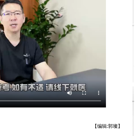
【编辑:郭璨】