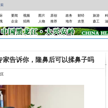
搜索
际
要闻
视频
图片
原创
政务
财经
旅游
俄
企业
招商
人物
推荐
地市
农垦
森工
专家告诉你，隆鼻后可以揉鼻子吗
龙江