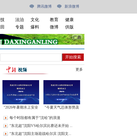
腾讯微博
新浪微博
科技
法治
文化
教育
健康
油田
专题
爆料
微博
供版
更多
“2026年暑期水上安全
“今夏天气总体形势及
形势和安全科普”新闻
端午假期出行注意事
每个时段都有属于“沈哈”的浪漫
发布会
项”新闻发布会
“东北超”沈阳VS哈尔滨比赛还未开始 ...
“东北超”沈阳主场迎战哈尔滨 沈阳文...