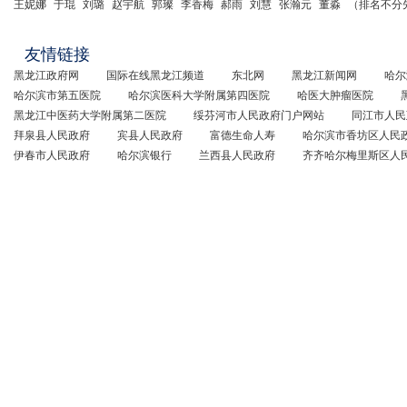
王妮娜
于琨
刘璐
赵宇航
郭璨
李香梅
郝雨
刘慧
张瀚元
董淼
（排名不分
友情链接
黑龙江政府网
国际在线黑龙江频道
东北网
黑龙江新闻网
哈尔
哈尔滨市第五医院
哈尔滨医科大学附属第四医院
哈医大肿瘤医院
黑龙江中医药大学附属第二医院
绥芬河市人民政府门户网站
同江市人民
拜泉县人民政府
宾县人民政府
富德生命人寿
哈尔滨市香坊区人民
伊春市人民政府
哈尔滨银行
兰西县人民政府
齐齐哈尔梅里斯区人